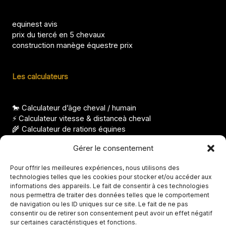
equinest avis
prix du tiercé en 5 chevaux
construction manège équestre prix
Les calculateurs
🐎 Calculateur d’âge cheval / humain
⚡ Calculateur vitesse & distanceà cheval
🌾 Calculateur de rations équines
⚖️ Calculateur condition corporelle pour cheval
Gérer le consentement
Les derniers articles
Pour offrir les meilleures expériences, nous utilisons des
technologies telles que les cookies pour stocker et/ou accéder aux
Nom de cheval femelle, idées élégantes et originales
informations des appareils. Le fait de consentir à ces technologies
Races de chevaux indiens, origines et particularités
nous permettra de traiter des données telles que le comportement
FS taille, à quoi correspond cette mesure ?
de navigation ou les ID uniques sur ce site. Le fait de ne pas
Température de la jument avant le poulinage, seuils clés
consentir ou de retirer son consentement peut avoir un effet négatif
Avis Abrichevaux, que vaut cette solution ?
sur certaines caractéristiques et fonctions.