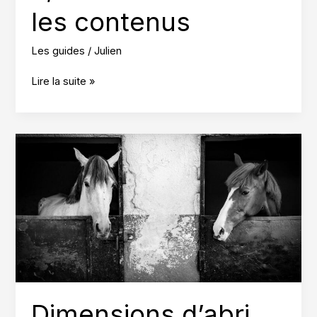
les contenus
Les guides
/
Julien
Cheval.com
Lire la suite »
Galop
3,
avis
sur
le
site
et
les
contenus
Dimensions d’abri