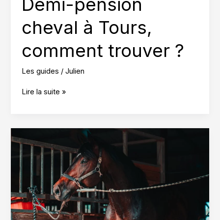
Demi-pension
cheval à Tours,
comment trouver ?
Les guides
/
Julien
Demi-
Lire la suite »
pension
cheval
à
Tours,
comment
trouver
?