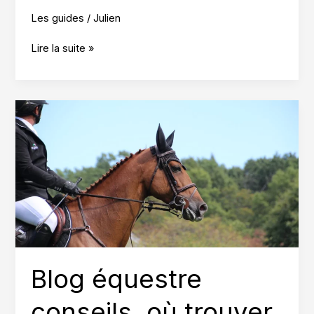
Les guides
/
Julien
Construire
Lire la suite »
un
abri
pour
poney
shetland,
étapes
clés
Blog équestre
conseils, où trouver