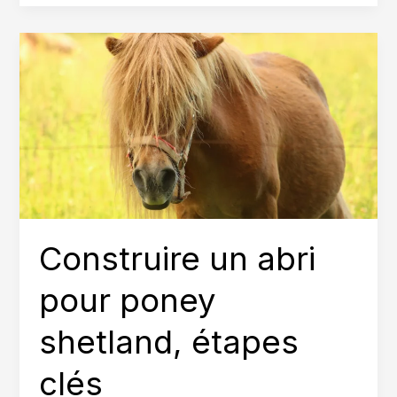
cheval
et
poney,
où
s’amuser
en
ligne
?
Construire un abri
pour poney
shetland, étapes
clés