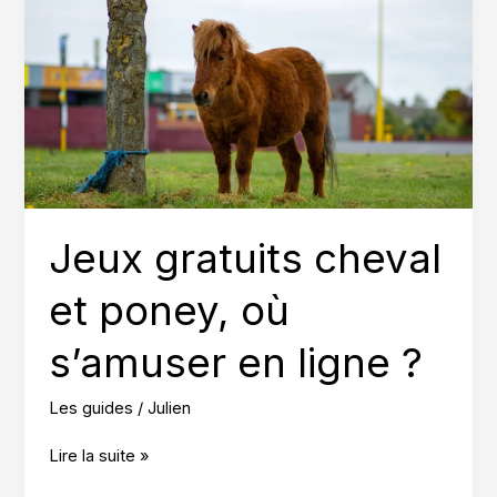
créatives
faciles
Jeux gratuits cheval
et poney, où
s’amuser en ligne ?
Les guides
/
Julien
Jeux
Lire la suite »
gratuits