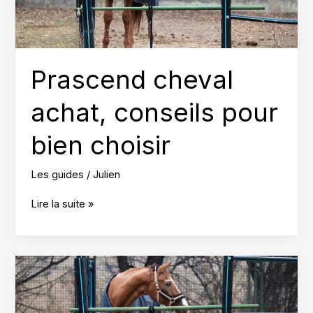
Prascend cheval
achat, conseils pour
bien choisir
Les guides
/
Julien
Prascend
Lire la suite »
cheval
achat,
conseils
pour
bien
choisir