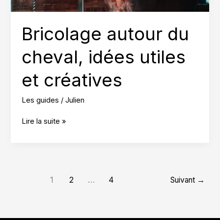
Bricolage autour du
cheval, idées utiles
et créatives
Les guides
/
Julien
Bricolage
Lire la suite »
autour
du
cheval,
idées
utiles
1
2
…
4
Suivant
→
et
créatives