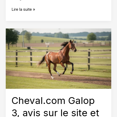
Que
Lire la suite »
faire
avec
des
crins
de
cheval,
idées
créatives
Cheval.com Galop
3, avis sur le site et