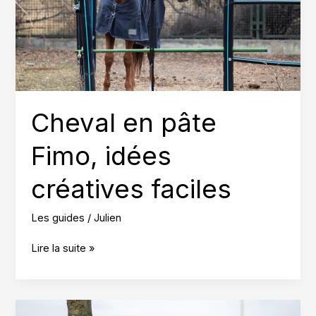
Cheval en pâte
Fimo, idées
créatives faciles
Les guides
/
Julien
Cheval
Lire la suite »
en
pâte
Fimo,
idées