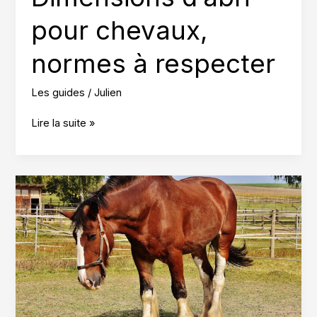
pour chevaux,
normes à respecter
Les guides
/
Julien
Dimensions
Lire la suite »
d’abri
pour
chevaux,
normes
à
respecter