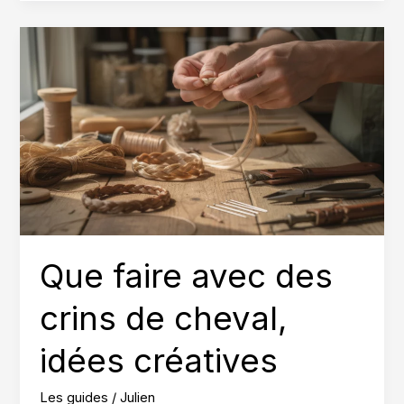
pensent
les
utilisateurs
?
Que faire avec des
crins de cheval,
idées créatives
Les guides
/
Julien