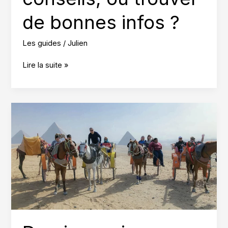
de bonnes infos ?
Les guides
/
Julien
Blog
Lire la suite »
équestre
conseils,
où
trouver
de
bonnes
infos
?