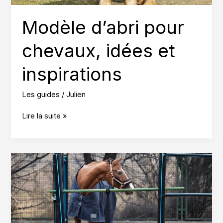
Modèle d’abri pour
chevaux, idées et
inspirations
Les guides
/
Julien
Modèle
Lire la suite »
d’abri
pour
chevaux,
idées
et
inspirations