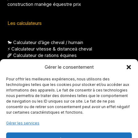
construction manège équestre prix
Les calculateurs
🐎 Calculateur d’âge cheval / humain
⚡ Calculateur vitesse & distanceà cheval
🌾 Calculateur de rations équines
⚖️ Calculateur condition corporelle pour cheval
Gérer le consentement
Les derniers articles
Pour offrir les meilleures expériences, nous utilisons des
technologies telles que les cookies pour stocker et/ou accéder aux
Nom de cheval femelle, idées élégantes et originales
informations des appareils. Le fait de consentir à ces technologies
Races de chevaux indiens, origines et particularités
nous permettra de traiter des données telles que le comportement
FS taille, à quoi correspond cette mesure ?
de navigation ou les ID uniques sur ce site. Le fait de ne pas
Température de la jument avant le poulinage, seuils clés
consentir ou de retirer son consentement peut avoir un effet négatif
sur certaines caractéristiques et fonctions.
Avis Abrichevaux, que vaut cette solution ?
Gérer les services