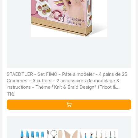
STAEDTLER - Set FIMO - Pâte à modeler - 4 pains de 25
Grammes + 3 cutters + 2 accessoires de modelage &
instructions - Thème "Knit & Braid Design" (Tricot &
11€
Tresse) - 8025 HTC6