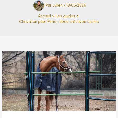
Par
Julien
/
13/05/2026
Accueil
Les guides
Cheval en pâte Fimo, idées créatives faciles