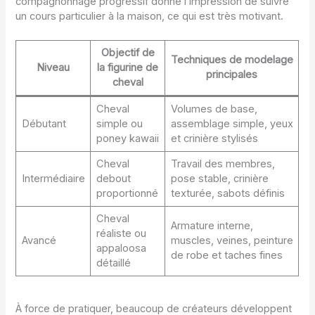
compagnonnage progressif donne l’impression de suivre
un cours particulier à la maison, ce qui est très motivant.
Objectif de
Techniques de modelage
Niveau
la figurine de
principales
cheval
Cheval
Volumes de base,
Débutant
simple ou
assemblage simple, yeux
poney kawaii
et crinière stylisés
Cheval
Travail des membres,
Intermédiaire
debout
pose stable, crinière
proportionné
texturée, sabots définis
Cheval
Armature interne,
réaliste ou
Avancé
muscles, veines, peinture
appaloosa
de robe et taches fines
détaillé
À force de pratiquer, beaucoup de créateurs développent