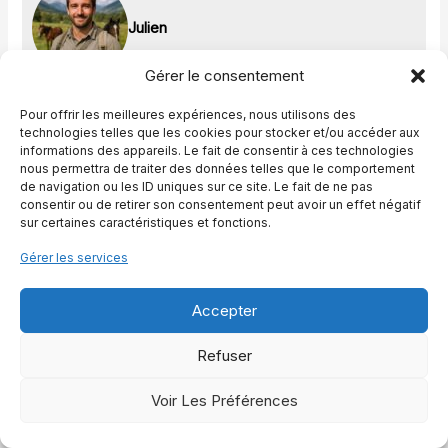
Julien
Gérer le consentement
Je suis Julien. Passionné depuis toujours par l’univers
équestre, j’ai fait de mon amour pour les chevaux une
Pour offrir les meilleures expériences, nous utilisons des
technologies telles que les cookies pour stocker et/ou accéder aux
vocation. Que ce soit à travers leur élégance, leur force
informations des appareils. Le fait de consentir à ces technologies
ou la subtilité de leurs gestes, chaque cheval raconte
nous permettra de traiter des données telles que le comportement
une histoire qui mérite d’être partagée. Mon parcours
de navigation ou les ID uniques sur ce site. Le fait de ne pas
m’a conduit à explorer en profondeur cet univers, alliant
consentir ou de retirer son consentement peut avoir un effet négatif
tradition, savoir-faire ancestral et innovations modernes.
sur certaines caractéristiques et fonctions.
Sur ce blog, je vous invite à découvrir des articles et
Gérer les services
des conseils pratiques qui vous permettront de mieux
comprendre le cheval et son univers. Mon objectif est
de transmettre ma passion et mon expertise aux
Accepter
amoureux de l’équitation. Ensemble, partageons notre
admiration pour ces magnifiques créatures.
Refuser
Publications Similaires :
Voir Les Préférences
Comment monter à cheval en toute sécurité ? Mon
GUIDE COMPLET pour débutants