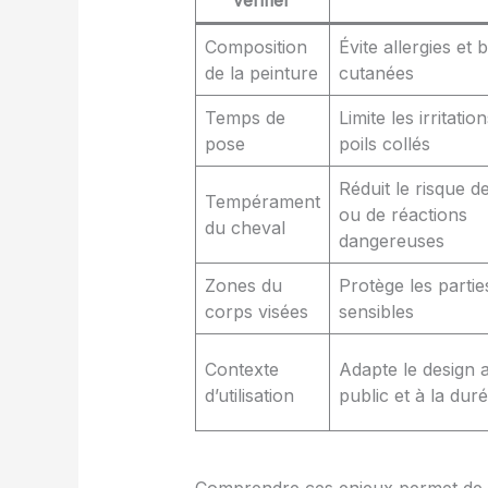
Composition
Évite allergies et 
de la peinture
cutanées
Temps de
Limite les irritation
pose
poils collés
Réduit le risque d
Tempérament
ou de réactions
du cheval
dangereuses
Zones du
Protège les partie
corps visées
sensibles
Contexte
Adapte le design 
d’utilisation
public et à la dur
Comprendre ces enjeux permet de p