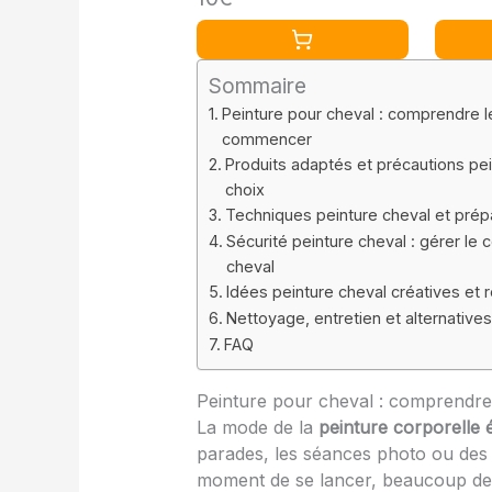
Painti
du Calme - 7 Ans,
Pincea
J07953
Acryli
20x20
Sommaire
Chevau
Peinture pour cheval : comprendre l
Girafe)
commencer
Produits adaptés et précautions pein
choix
Techniques peinture cheval et prép
Sécurité peinture cheval : gérer le
cheval
Idées peinture cheval créatives et
Nettoyage, entretien et alternatives
FAQ
Peinture pour cheval : comprendr
La mode de la
peinture corporelle 
parades, les séances photo ou des
moment de se lancer, beaucoup de 