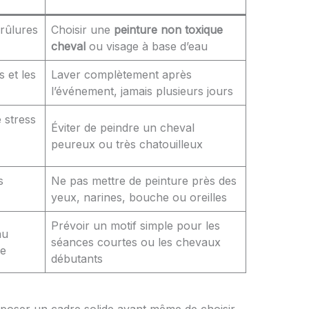
brûlures
Choisir une
peinture non toxique
cheval
ou visage à base d’eau
s et les
Laver complètement après
l’événement, jamais plusieurs jours
e stress
Éviter de peindre un cheval
peureux ou très chatouilleux
s
Ne pas mettre de peinture près des
yeux, narines, bouche ou oreilles
Prévoir un motif simple pour les
au
séances courtes ou les chevaux
ée
débutants
oser un cadre solide avant même de choisir