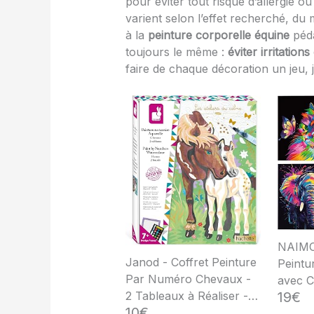
pour éviter tout risque d’allergie o
varient selon l’effet recherché, du
à la
peinture corporelle équine
péda
toujours le même :
éviter irritation
faire de chaque décoration un jeu, 
NAIMO
Janod - Coffret Peinture
Peintu
Par Numéro Chevaux -
avec 
19€
2 Tableaux à Réaliser -
Adulte
10€
Aquarelle - Les Ateliers