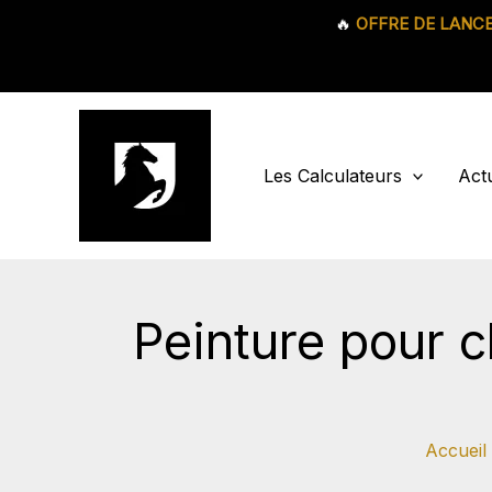
🔥
OFFRE DE LANC
Aller
au
contenu
Les Calculateurs
Actu
Peinture pour c
Accueil