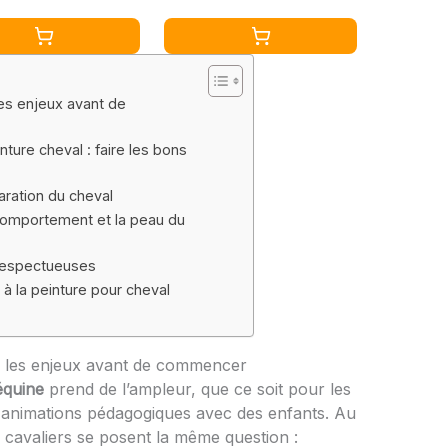
ng by Numbers,
Chats et Cheval
ux et Peintures
ques Cadeaux
cm(Chat,
x, Eléphants,
es enjeux avant de
ture cheval : faire les bons
aration du cheval
 comportement et la peau du
 respectueuses
 à la peinture pour cheval
e les enjeux avant de commencer
équine
prend de l’ampleur, que ce soit pour les
 animations pédagogiques avec des enfants. Au
cavaliers se posent la même question :