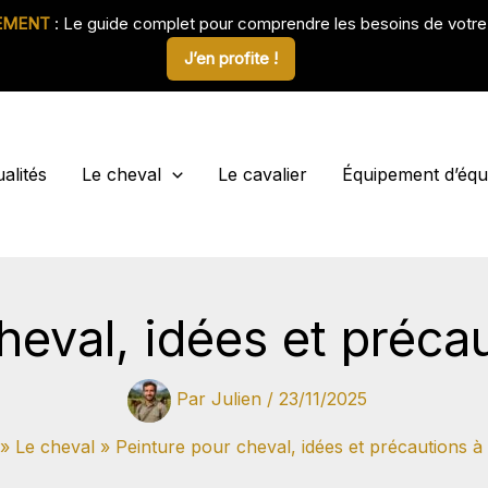
EMENT
: Le guide complet pour comprendre les besoins de votr
J’en profite !
alités
Le cheval
Le cavalier
Équipement d’équi
heval, idées et préca
Par
Julien
/
23/11/2025
Le cheval
Peinture pour cheval, idées et précautions à