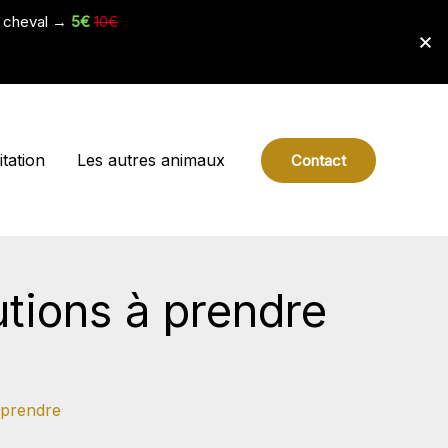
e cheval →
5€
10€
tation
Les autres animaux
Contact
utions à prendre
 prendre