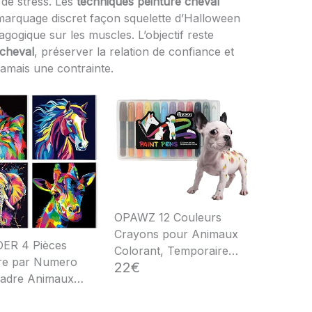
u de stress. Les
techniques peinture cheval
 marquage discret façon squelette d’Halloween
gogique sur les muscles. L’objectif reste
s cheval
, préserver la relation de confiance et
jamais une contrainte.
OPAWZ 12 Couleurs
Crayons pour Animaux
ER 4 Pièces
Colorant, Temporaire
re par Numero
22€
Teinture Chien, Teinture
Cadre Animaux
pour Poils d'Animaux,
 Enfants, 8-12 ans
pour Marquage Chiens,