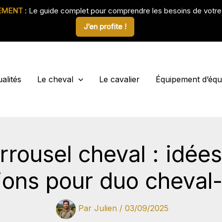
EMENT
: Le guide complet pour comprendre les besoins de votr
J’en profite !
alités
Le cheval
Le cavalier
Équipement d’équi
rousel cheval : idées,
tions pour duo cheval-
Par
Julien
/
03/09/2025