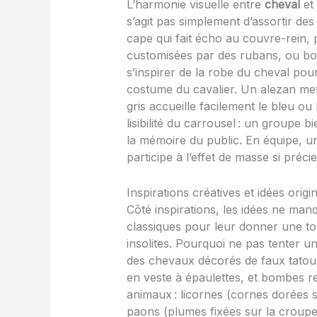
L’harmonie visuelle entre
cheval
et 
s’agit pas simplement d’assortir de
cape qui fait écho au couvre-rein
customisées par des rubans, ou bott
s’inspirer de la robe du cheval pour
costume du cavalier. Un alezan met
gris accueille facilement le bleu ou 
lisibilité du carrousel : un groupe 
la mémoire du public. En équipe, uni
participe à l’effet de masse si préc
Inspirations créatives et idées ori
Côté inspirations, les idées ne manq
classiques pour leur donner une to
insolites. Pourquoi ne pas tenter u
des chevaux décorés de faux tatoua
en veste à épaulettes, et bombes r
animaux : licornes (cornes dorées sur
paons (plumes fixées sur la croupe,