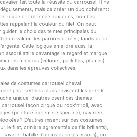
cavalier fait toute la réussite du carrousel. Il ne
s déguisements, mais de créer un duo cohérent :
, perruque coordonnée aux crins, bombes
es rappelant la couleur du filet. On peut
 guider le choix des teintes principales du
tra en valeur des parures dorées, tandis qu’un
l’argenté. Cette logique améliore aussi la
bien assorti attire davantage le regard et marque
fier les matières (velours, paillettes, plumes)
ieux dans les épreuves collectives.
ginales de costumes carrousel cheval
uent pas : certains clubs revisitent les grands
uche unique, d’autres osent des thèmes
n carrousel façon cirque ou rock’n’roll, avec
ges (peinture éphémère spéciale), cavaliers
elookées ? D’autres misent sur des costumes
 le filet, crinière agrémentée de fils brillants),
 cavalier habillé d’un justaucorps assorti), ou