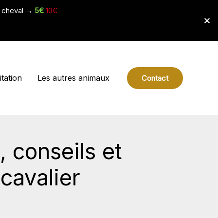
e cheval →
5€
10€
tation
Les autres animaux
Contact
 conseils et
cavalier