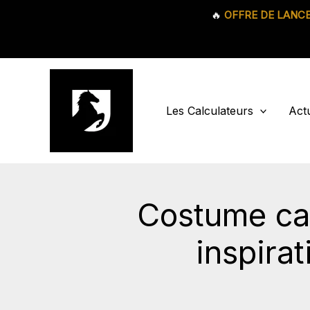
🔥
OFFRE DE LANC
Aller
au
contenu
Les Calculateurs
Actu
Costume car
inspira