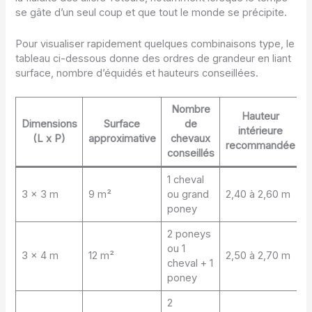
se gâte d’un seul coup et que tout le monde se précipite.
Pour visualiser rapidement quelques combinaisons type, le
tableau ci-dessous donne des ordres de grandeur en liant
surface, nombre d’équidés et hauteurs conseillées.
Nombre
Hauteur
Dimensions
Surface
de
intérieure
(L x P)
approximative
chevaux
recommandée
conseillés
1 cheval
3 x 3 m
9 m²
ou grand
2,40 à 2,60 m
poney
2 poneys
ou 1
3 x 4 m
12 m²
2,50 à 2,70 m
cheval + 1
poney
2