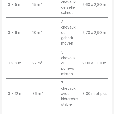
chevaux
3 x 5 m
15 m²
2,60 à 2,80 m
de selle
calmes
3
chevaux
3 x 6 m
18 m²
de
2,70 à 2,90 m
gabarit
moyen
5
chevaux
3 x 9 m
27 m²
ou
2,80 à 3,00 m
poneys
mixtes
7
chevaux,
3 x 12 m
36 m²
avec
3,00 m et plus
hiérarchie
stable