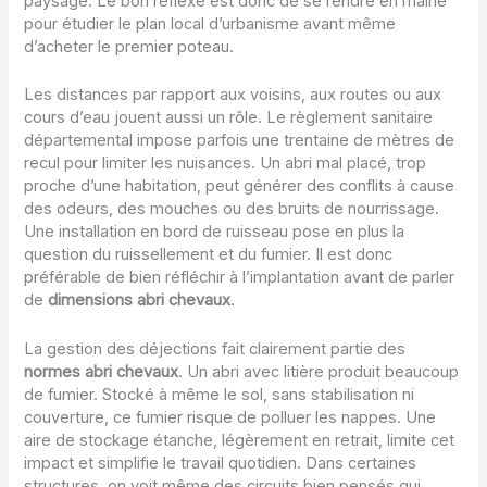
paysage. Le bon réflexe est donc de se rendre en mairie
pour étudier le plan local d’urbanisme avant même
d’acheter le premier poteau.
Les distances par rapport aux voisins, aux routes ou aux
cours d’eau jouent aussi un rôle. Le règlement sanitaire
départemental impose parfois une trentaine de mètres de
recul pour limiter les nuisances. Un abri mal placé, trop
proche d’une habitation, peut générer des conflits à cause
des odeurs, des mouches ou des bruits de nourrissage.
Une installation en bord de ruisseau pose en plus la
question du ruissellement et du fumier. Il est donc
préférable de bien réfléchir à l’implantation avant de parler
de
dimensions abri chevaux
.
La gestion des déjections fait clairement partie des
normes abri chevaux
. Un abri avec litière produit beaucoup
de fumier. Stocké à même le sol, sans stabilisation ni
couverture, ce fumier risque de polluer les nappes. Une
aire de stockage étanche, légèrement en retrait, limite cet
impact et simplifie le travail quotidien. Dans certaines
structures, on voit même des circuits bien pensés qui