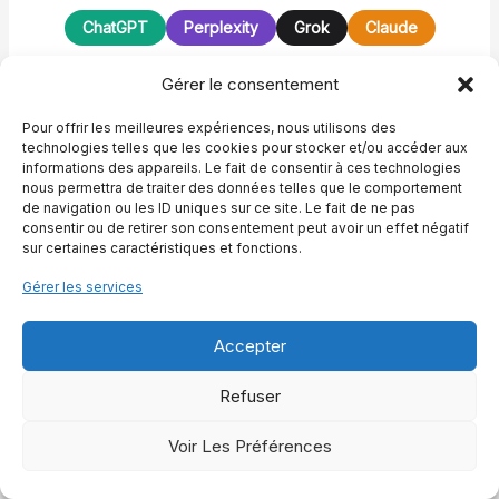
ChatGPT
Perplexity
Grok
Claude
Gérer le consentement
Pour offrir les meilleures expériences, nous utilisons des
Julien
technologies telles que les cookies pour stocker et/ou accéder aux
informations des appareils. Le fait de consentir à ces technologies
nous permettra de traiter des données telles que le comportement
Je suis Julien. Passionné depuis toujours par l’univers
de navigation ou les ID uniques sur ce site. Le fait de ne pas
équestre, j’ai fait de mon amour pour les chevaux une
consentir ou de retirer son consentement peut avoir un effet négatif
sur certaines caractéristiques et fonctions.
vocation. Que ce soit à travers leur élégance, leur force
ou la subtilité de leurs gestes, chaque cheval raconte
Gérer les services
une histoire qui mérite d’être partagée. Mon parcours
m’a conduit à explorer en profondeur cet univers, alliant
Accepter
tradition, savoir-faire ancestral et innovations modernes.
Sur ce blog, je vous invite à découvrir des articles et
des conseils pratiques qui vous permettront de mieux
Refuser
comprendre le cheval et son univers. Mon objectif est
de transmettre ma passion et mon expertise aux
Voir Les Préférences
amoureux de l’équitation. Ensemble, partageons notre
admiration pour ces magnifiques créatures.