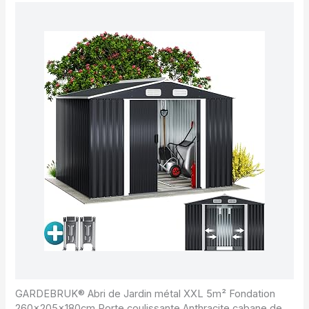
GARDEBRUK® Abri de Jardin métal XXL 5m² Fondation
260x205x180cm Porte coulissante Anthracite cabane de