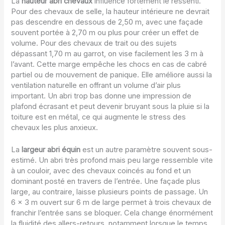
La
hauteur abri chevaux
influence fortement le ressenti.
Pour des chevaux de selle, la hauteur intérieure ne devrait
pas descendre en dessous de 2,50 m, avec une façade
souvent portée à 2,70 m ou plus pour créer un effet de
volume. Pour des chevaux de trait ou des sujets
dépassant 1,70 m au garrot, on vise facilement les 3 m à
l’avant. Cette marge empêche les chocs en cas de cabré
partiel ou de mouvement de panique. Elle améliore aussi la
ventilation naturelle en offrant un volume d’air plus
important. Un abri trop bas donne une impression de
plafond écrasant et peut devenir bruyant sous la pluie si la
toiture est en métal, ce qui augmente le stress des
chevaux les plus anxieux.
La
largeur abri équin
est un autre paramètre souvent sous-
estimé. Un abri très profond mais peu large ressemble vite
à un couloir, avec des chevaux coincés au fond et un
dominant posté en travers de l’entrée. Une façade plus
large, au contraire, laisse plusieurs points de passage. Un
6 x 3 m ouvert sur 6 m de large permet à trois chevaux de
franchir l’entrée sans se bloquer. Cela change énormément
la fluidité des allers-retours, notamment lorsque le temps