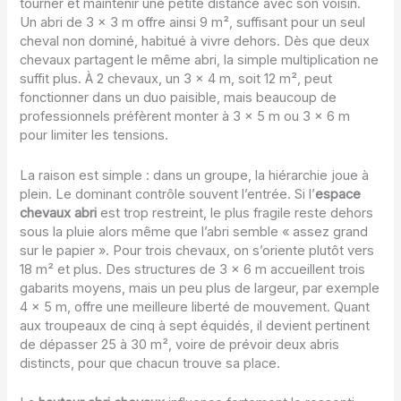
tourner et maintenir une petite distance avec son voisin.
Un abri de 3 x 3 m offre ainsi 9 m², suffisant pour un seul
cheval non dominé, habitué à vivre dehors. Dès que deux
chevaux partagent le même abri, la simple multiplication ne
suffit plus. À 2 chevaux, un 3 x 4 m, soit 12 m², peut
fonctionner dans un duo paisible, mais beaucoup de
professionnels préfèrent monter à 3 x 5 m ou 3 x 6 m
pour limiter les tensions.
La raison est simple : dans un groupe, la hiérarchie joue à
plein. Le dominant contrôle souvent l’entrée. Si l’
espace
chevaux abri
est trop restreint, le plus fragile reste dehors
sous la pluie alors même que l’abri semble « assez grand
sur le papier ». Pour trois chevaux, on s’oriente plutôt vers
18 m² et plus. Des structures de 3 x 6 m accueillent trois
gabarits moyens, mais un peu plus de largeur, par exemple
4 x 5 m, offre une meilleure liberté de mouvement. Quant
aux troupeaux de cinq à sept équidés, il devient pertinent
de dépasser 25 à 30 m², voire de prévoir deux abris
distincts, pour que chacun trouve sa place.