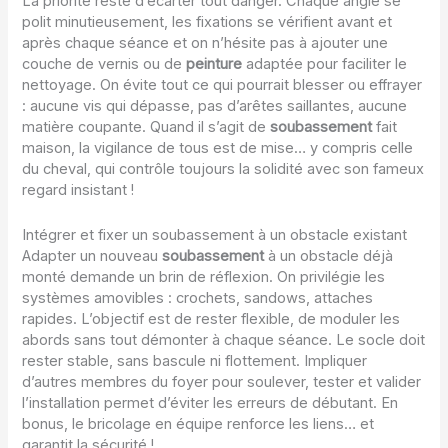
La priorité reste d’écarter tout danger. Chaque angle se
polit minutieusement, les fixations se vérifient avant et
après chaque séance et on n’hésite pas à ajouter une
couche de vernis ou de
peinture
adaptée pour faciliter le
nettoyage. On évite tout ce qui pourrait blesser ou effrayer
: aucune vis qui dépasse, pas d’arêtes saillantes, aucune
matière coupante. Quand il s’agit de
soubassement
fait
maison, la vigilance de tous est de mise… y compris celle
du cheval, qui contrôle toujours la solidité avec son fameux
regard insistant !
Intégrer et fixer un soubassement à un obstacle existant
Adapter un nouveau
soubassement
à un obstacle déjà
monté demande un brin de réflexion. On privilégie les
systèmes amovibles : crochets, sandows, attaches
rapides. L’objectif est de rester flexible, de moduler les
abords sans tout démonter à chaque séance. Le socle doit
rester stable, sans bascule ni flottement. Impliquer
d’autres membres du foyer pour soulever, tester et valider
l’installation permet d’éviter les erreurs de débutant. En
bonus, le bricolage en équipe renforce les liens… et
garantit la sécurité !