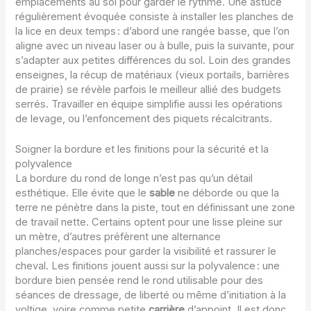
emplacements au sol pour garder le rythme. Une astuce
régulièrement évoquée consiste à installer les planches de
la lice en deux temps : d’abord une rangée basse, que l’on
aligne avec un niveau laser ou à bulle, puis la suivante, pour
s’adapter aux petites différences du sol. Loin des grandes
enseignes, la récup de matériaux (vieux portails, barrières
de prairie) se révèle parfois le meilleur allié des budgets
serrés. Travailler en équipe simplifie aussi les opérations
de levage, ou l’enfoncement des piquets récalcitrants.
Soigner la bordure et les finitions pour la sécurité et la
polyvalence
La bordure du rond de longe n’est pas qu’un détail
esthétique. Elle évite que le
sable
ne déborde ou que la
terre ne pénètre dans la piste, tout en définissant une zone
de travail nette. Certains optent pour une lisse pleine sur
un mètre, d’autres préfèrent une alternance
planches/espaces pour garder la visibilité et rassurer le
cheval. Les finitions jouent aussi sur la polyvalence : une
bordure bien pensée rend le rond utilisable pour des
séances de dressage, de liberté ou même d’initiation à la
voltige, voire comme petite
carrière
d’appoint. Il est donc