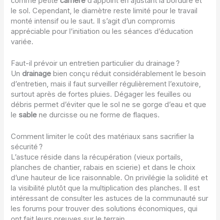
comme petite
carrière
d’appoint en ajustant la bordure et
le sol. Cependant, le diamètre reste limité pour le travail
monté intensif ou le saut. Il s’agit d’un compromis
appréciable pour l’initiation ou les séances d’éducation
variée.
Faut-il prévoir un entretien particulier du drainage ?
Un
drainage
bien conçu réduit considérablement le besoin
d’entretien, mais il faut surveiller régulièrement l’exutoire,
surtout après de fortes pluies. Dégager les feuilles ou
débris permet d’éviter que le sol ne se gorge d’eau et que
le
sable
ne durcisse ou ne forme de flaques.
Comment limiter le coût des matériaux sans sacrifier la
sécurité ?
L’astuce réside dans la récupération (vieux portails,
planches de chantier, rabais en scierie) et dans le choix
d’une hauteur de lice raisonnable. On privilégie la solidité et
la visibilité plutôt que la multiplication des planches. Il est
intéressant de consulter les astuces de la communauté sur
les forums pour trouver des solutions économiques, qui
ont fait leurs preuves sur le terrain.