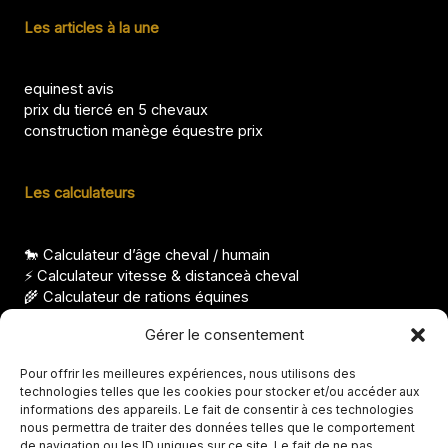
Les articles à la une
equinest avis
prix du tiercé en 5 chevaux
construction manège équestre prix
Les calculateurs
🐎 Calculateur d’âge cheval / humain
⚡ Calculateur vitesse & distanceà cheval
🌾 Calculateur de rations équines
⚖️ Calculateur condition corporelle pour cheval
Gérer le consentement
Les derniers articles
Pour offrir les meilleures expériences, nous utilisons des
technologies telles que les cookies pour stocker et/ou accéder aux
Nom de cheval femelle, idées élégantes et originales
informations des appareils. Le fait de consentir à ces technologies
Races de chevaux indiens, origines et particularités
nous permettra de traiter des données telles que le comportement
FS taille, à quoi correspond cette mesure ?
de navigation ou les ID uniques sur ce site. Le fait de ne pas