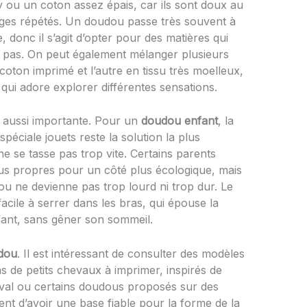
nky ou un coton assez épais, car ils sont doux au
ages répétés. Un doudou passe très souvent à
 donc il s’agit d’opter pour des matières qui
t pas. On peut également mélanger plusieurs
oton imprimé et l’autre en tissu très moelleux,
 qui adore explorer différentes sensations.
t aussi importante. Pour un
doudou enfant
, la
éciale jouets reste la solution la plus
 ne se tasse pas trop vite. Certains parents
ssus propres pour un côté plus écologique, mais
udou ne devienne pas trop lourd ni trop dur. Le
cile à serrer dans les bras, qui épouse la
fant, sans gêner son sommeil.
dou
. Il est intéressant de consulter des modèles
s de petits chevaux à imprimer, inspirés de
eval ou certains doudous proposés sur des
ent d’avoir une base fiable pour la forme de la