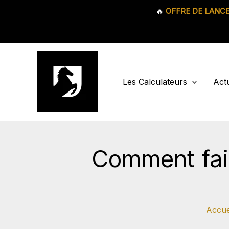
🔥
OFFRE DE LANC
Aller
au
contenu
Les Calculateurs
Actu
Comment fair
Accue