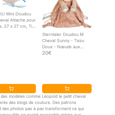
U Mini Doudou
heval Attache pour
e, 27 x 27 cm, Tim
o, Beige, 498111
Sterntaler Doudou M
Cheval Sunny - Tissu
Doux - Nœuds aux
20€
Deux Extrémités et
Bandes à Découvrir -
Couverture pour Tout
Âge - Jaune - Simple -
Moyen - Maison ou
Enfants - Tous Saisons
gne des modèles comme Léopold le petit cheval
irés des blogs de couture. Des patrons
et des photos pas à pas transforment ce qui
 casse-tête en projet accessible même aux