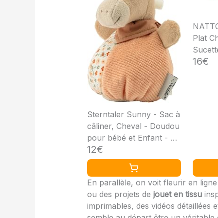
NATTO
Plat C
Sucett
16€
et Tilo
Sterntaler Sunny - Sac à
câliner, Cheval - Doudou
pour bébé et Enfant - en
12€
Velours Fin Doux -
Jouet avec hochet -
pour câliner, découvrir
En parallèle, on voit fleurir en li
et Jouer - Beige Clair
ou des projets de
jouet en tissu
insp
imprimables, des vidéos détaillées 
semble au départ être un véritable