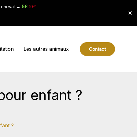
e cheval →
5€
10€
tation
Les autres animaux
Contact
pour enfant ?
fant ?