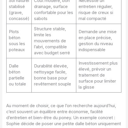
Sol naturel
Coût modéré, bon
Nécessite un
stabilisé
drainage, surface
entretien régulier,
(grave,
confortable pour les
risque de creux si
concassé)
sabots
mal compacté
Structure stable,
Plots
Demande une mise
limite les
béton
en place précise,
mouvements de
sous les
gestion du niveau
l’abri, compatible
poteaux
indispensable
avec budget serré
Investissement plus
Dalle
Durabilité élevée,
élevé, prévoir un
béton
nettoyage facile,
traitement de
partielle
bonne base pour
surface pour limiter
ou totale
revêtement souple
la glisse
Au moment de choisir, ce que l’on recherche aujourd’hui,
c’est souvent un équilibre entre économie, facilité
d’entretien et bien-être du poney. Un exemple concret :
Sophie décide de poser une petite dalle béton uniquement