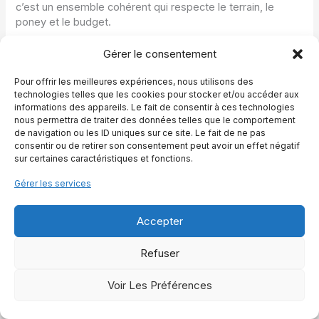
c’est un ensemble cohérent qui respecte le terrain, le
poney et le budget.
Gérer le consentement
Les projets d’extension peuvent aussi inclure un espace
de travail à pied, un petit rond de longe ou une zone
Pour offrir les meilleures expériences, nous utilisons des
d’obstacles ludiques. Ces installations, même modestes,
technologies telles que les cookies pour stocker et/ou accéder aux
profitent pleinement du point d’ancrage que constitue
informations des appareils. Le fait de consentir à ces technologies
l’abri. Le poney y revient entre deux exercices, retrouve un
nous permettra de traiter des données telles que le comportement
coin d’ombre ou un abreuvoir. On peut considérer que l’abri
de navigation ou les ID uniques sur ce site. Le fait de ne pas
devient alors la “base” autour de laquelle s’organise toute
consentir ou de retirer son consentement peut avoir un effet négatif
la vie équestre familiale.
sur certaines caractéristiques et fonctions.
Gérer les services
En gardant en tête cette capacité d’évolution, la
construction initiale gagne en pertinence. Un abri poney
shetland bien pensé dès le départ ne se limite pas à
Accepter
répondre aux besoins immédiats. Il s’adapte aux saisons,
aux changements de troupeau et aux envies de ses
Refuser
humains, tout en restant, pour le poney, un repère stable et
rassurant.
Voir Les Préférences
Pour terminer ce tour d’horizon, il reste utile de rassembler