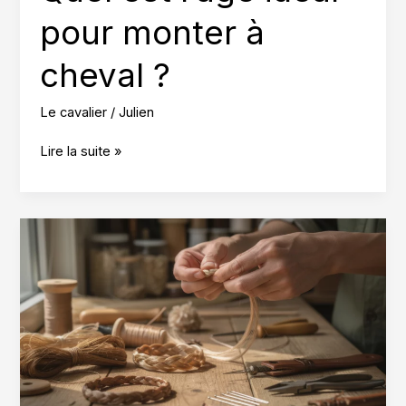
pour monter à
cheval ?
Le cavalier
/
Julien
Quel
Lire la suite »
est
l’âge
idéal
pour
monter
à
cheval
?