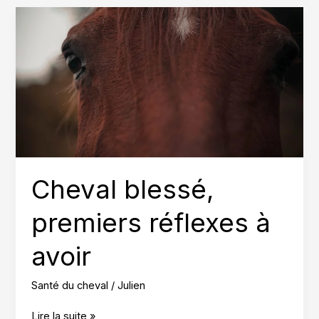
symptômes
et
traitements
Cheval blessé,
premiers réflexes à
avoir
Santé du cheval
/
Julien
Cheval
Lire la suite »