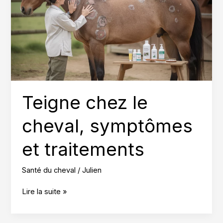
Teigne chez le
cheval, symptômes
et traitements
Santé du cheval
/
Julien
Teigne
Lire la suite »
chez
le
cheval,