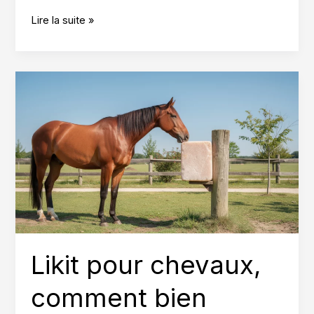
Température
Lire la suite »
des
sabots
du
cheval,
quand
s’inquiéter
?
Likit pour chevaux,
comment bien