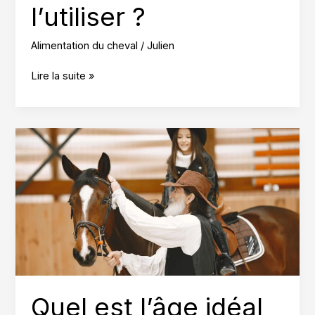
l’utiliser ?
Alimentation du cheval
/
Julien
Likit
Lire la suite »
pour
chevaux,
comment
bien
l’utiliser
?
Quel est l’âge idéal