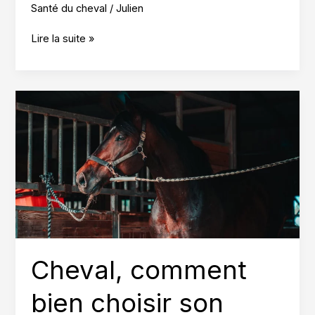
Santé du cheval
/
Julien
Sarcoïde
Lire la suite »
du
cheval
qui
saigne,
que
faire
en
urgence
?
Cheval, comment
bien choisir son