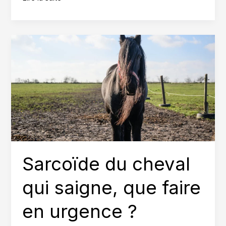
blessé,
premiers
réflexes
à
avoir
Sarcoïde du cheval
qui saigne, que faire
en urgence ?