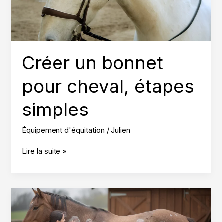
Créer un bonnet
pour cheval, étapes
simples
Équipement d'équitation
/
Julien
Créer
Lire la suite »
un
bonnet
pour
cheval,
étapes
simples