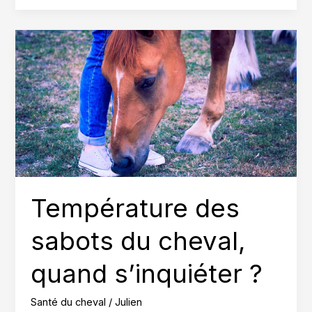
cheval
correctement,
les
bons
gestes
Température des
sabots du cheval,
quand s’inquiéter ?
Santé du cheval
/
Julien