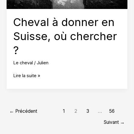
Cheval à donner en
Suisse, où chercher
?
Le cheval
/
Julien
Cheval
Lire la suite »
à
donner
en
Suisse,
où
←
Précédent
1
2
3
…
56
chercher
?
Suivant
→