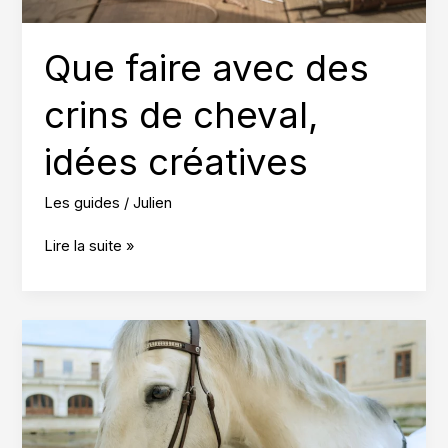
Que faire avec des
crins de cheval,
idées créatives
Les guides
/
Julien
Que
Lire la suite »
faire
avec
des
crins
de
cheval,
idées
créatives