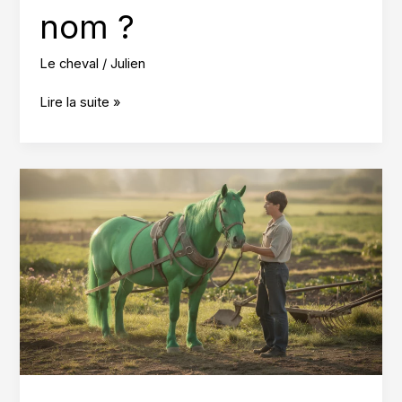
nom ?
Le cheval
/
Julien
Cheval,
Lire la suite »
comment
bien
choisir
son
nom
?