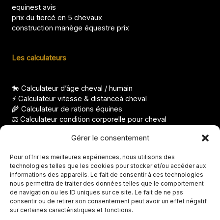
equinest avis
prix du tiercé en 5 chevaux
construction manège équestre prix
Les calculateurs
🐎 Calculateur d’âge cheval / humain
⚡ Calculateur vitesse & distanceà cheval
🌾 Calculateur de rations équines
⚖️ Calculateur condition corporelle pour cheval
Les derniers articles
Gérer le consentement
Pour offrir les meilleures expériences, nous utilisons des
Température de la jument avant le poulinage, seuils clés
technologies telles que les cookies pour stocker et/ou accéder aux
Avis Abrichevaux, que vaut cette solution ?
informations des appareils. Le fait de consentir à ces technologies
Prix du Prascend, comment payer moins cher ?
nous permettra de traiter des données telles que le comportement
Avis Robes et Génétique des Chevaux, site fiable ?
de navigation ou les ID uniques sur ce site. Le fait de ne pas
Cheval sur les épaules, exercice ou problème de
consentir ou de retirer son consentement peut avoir un effet négatif
sur certaines caractéristiques et fonctions.
comportement ?