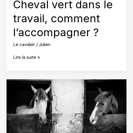
Cheval vert dans le
travail, comment
l’accompagner ?
Le cavalier
/
Julien
Cheval
Lire la suite »
vert
dans
le
travail,
comment
l’accompagner
?