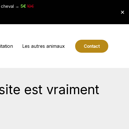
e cheval →
5€
10€
tation
Les autres animaux
Contact
site est vraiment