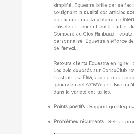
simplifié, Equestra brille par sa fac
soulignant la
qualité
des articles
co
mentionner que la plateforme
inter
utilisateurs rencontrent toutefois d
Comparé au
Clos Rimbaud
, réputé
personnalisé, Equestra s’efforce de 
de l’
envoi
.
Retours clients Equestra en ligne : p
Les avis déposés sur CeriseClub révè
frustrations.
Elsa
, cliente récurren
généralement
satisfa
isant. Bien qu
dans la variété des
tailles
.
Points positifs :
Rapport qualité/prix
Problèmes récurrents :
Retour produi