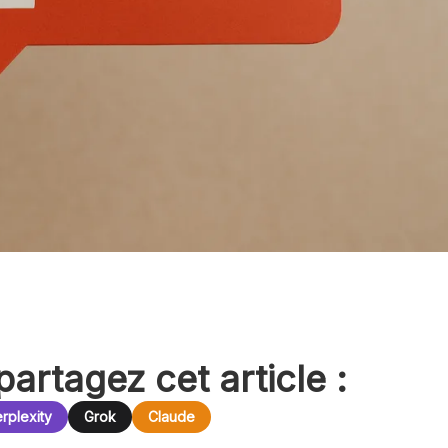
partagez cet article :
rplexity
Grok
Claude