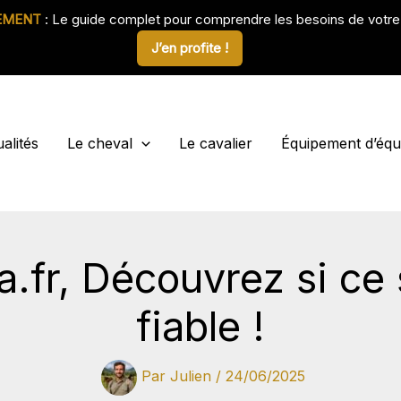
EMENT
: Le guide complet pour comprendre les besoins de votr
J’en profite !
alités
Le cheval
Le cavalier
Équipement d’équi
a.fr, Découvrez si ce 
fiable !
Par
Julien
/
24/06/2025