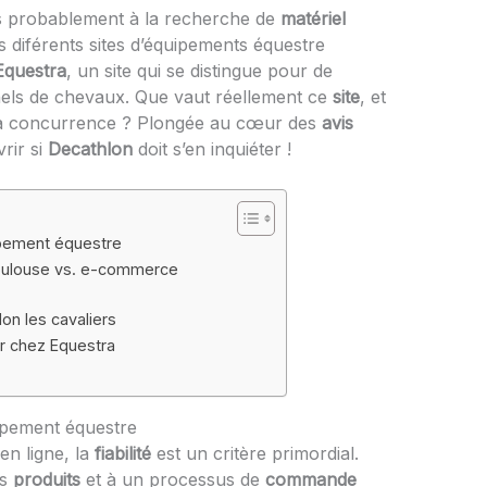
 probablement à la recherche de
matériel
es diférents sites d’équipements équestre
Equestra
, un site qui se distingue pour de
els de chevaux. Que vaut réellement ce
site
, et
 la concurrence ? Plongée au cœur des
avis
rir si
Decathlon
doit s’en inquiéter !
uipement équestre
oulouse vs. e-commerce
lon les cavaliers
 chez Equestra
uipement équestre
en ligne, la
fiabilité
est un critère primordial.
es
produits
et à un processus de
commande