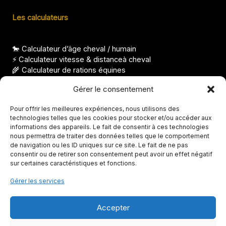
Les calculateurs
🐎 Calculateur d’âge cheval / humain
⚡ Calculateur vitesse & distanceà cheval
🌾 Calculateur de rations équines
⚖️ Calculateur condition corporelle pour cheval
Gérer le consentement
Les derniers articles
Pour offrir les meilleures expériences, nous utilisons des
technologies telles que les cookies pour stocker et/ou accéder aux
Nom de cheval femelle, idées élégantes et originales
informations des appareils. Le fait de consentir à ces technologies
Races de chevaux indiens, origines et particularités
nous permettra de traiter des données telles que le comportement
FS taille, à quoi correspond cette mesure ?
de navigation ou les ID uniques sur ce site. Le fait de ne pas
Température de la jument avant le poulinage, seuils clés
consentir ou de retirer son consentement peut avoir un effet négatif
Avis Abrichevaux, que vaut cette solution ?
sur certaines caractéristiques et fonctions.
Gérer les services
Accepter
Copyright © 2026 Tout pour votre cheval