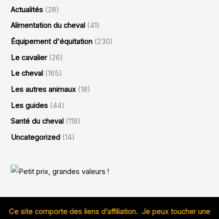
Actualités
(28)
Alimentation du cheval
(41)
Équipement d'équitation
(230)
Le cavalier
(26)
Le cheval
(165)
Les autres animaux
(18)
Les guides
(44)
Santé du cheval
(118)
Uncategorized
(14)
Ce site comporte des liens d’affiliation. Je peux toucher une