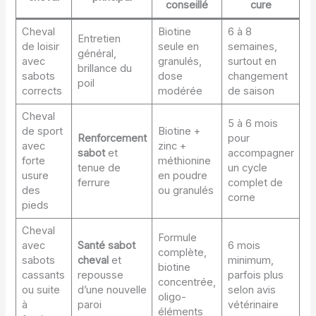
conseillé
cure
Cheval
Biotine
6 à 8
Entretien
de loisir
seule en
semaines,
général,
avec
granulés,
surtout en
brillance du
sabots
dose
changement
poil
corrects
modérée
de saison
Cheval
5 à 6 mois
de sport
Biotine +
Renforcement
pour
avec
zinc +
sabot
et
accompagner
forte
méthionine
tenue de
un cycle
usure
en poudre
ferrure
complet de
des
ou granulés
corne
pieds
Cheval
Formule
avec
Santé sabot
6 mois
complète,
sabots
cheval
et
minimum,
biotine
cassants
repousse
parfois plus
concentrée,
ou suite
d’une nouvelle
selon avis
oligo-
à
paroi
vétérinaire
éléments