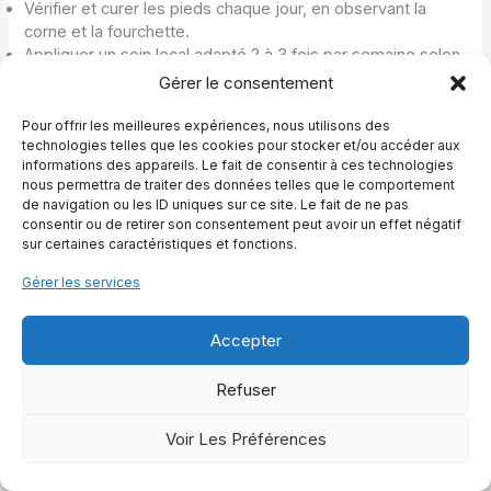
Vérifier et curer les pieds chaque jour, en observant la
corne et la fourchette.
Appliquer un soin local adapté 2 à 3 fois par semaine selon
la saison.
Gérer le consentement
Respecter le dosage de
complément biotine
choisi, sans
oubli, sur toute la durée de la cure.
Pour offrir les meilleures expériences, nous utilisons des
technologies telles que les cookies pour stocker et/ou accéder aux
Faire un point régulier avec le maréchal sur l’évolution de la
informations des appareils. Le fait de consentir à ces technologies
santé sabot cheval
.
nous permettra de traiter des données telles que le comportement
de navigation ou les ID uniques sur ce site. Le fait de ne pas
Cette organisation simple aide à garder le cap sans
consentir ou de retirer son consentement peut avoir un effet négatif
transformer la gestion du cheval en usine à gaz. Elle
sur certaines caractéristiques et fonctions.
permet surtout de repérer très vite les améliorations, mais
Gérer les services
aussi les éventuels signaux d’alerte. En parallèle, prendre
en compte le type de cheval est essentiel. Un porteur, par
exemple, supporte un poids plus important sur ses
Accepter
membres et ses sabots. Comprendre comment
reconnaître un
cheval réellement porteur
aide à adapter la
Refuser
fréquence de parage, la charge de travail et parfois le
choix du complément.
Voir Les Préférences
La relation entre biotine et confort ne se limite pas aux