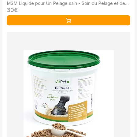
MSM Liquide pour Un Pelage sain - Soin du Pelage et des
30€
Sabots pour Chevaux