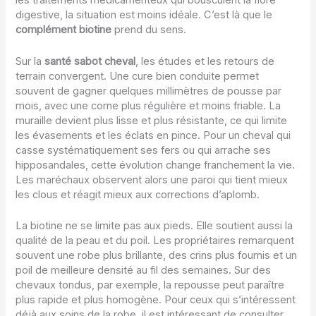
les traitements médicamenteux qui bousculent la flore
digestive, la situation est moins idéale. C’est là que le
complément biotine
prend du sens.
Sur la
santé sabot cheval
, les études et les retours de
terrain convergent. Une cure bien conduite permet
souvent de gagner quelques millimètres de pousse par
mois, avec une corne plus régulière et moins friable. La
muraille devient plus lisse et plus résistante, ce qui limite
les évasements et les éclats en pince. Pour un cheval qui
casse systématiquement ses fers ou qui arrache ses
hipposandales, cette évolution change franchement la vie.
Les maréchaux observent alors une paroi qui tient mieux
les clous et réagit mieux aux corrections d’aplomb.
La biotine ne se limite pas aux pieds. Elle soutient aussi la
qualité de la peau et du poil. Les propriétaires remarquent
souvent une robe plus brillante, des crins plus fournis et un
poil de meilleure densité au fil des semaines. Sur des
chevaux tondus, par exemple, la repousse peut paraître
plus rapide et plus homogène. Pour ceux qui s’intéressent
déjà aux soins de la robe, il est intéressant de consulter