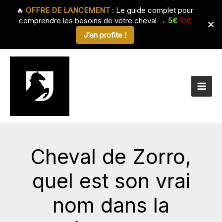
🔥
OFFRE DE LANCEMENT
: Le guide complet pour
comprendre les besoins de votre cheval →
5€
10€
J’en profite !
Aller
au
contenu
Cheval de Zorro,
quel est son vrai
nom dans la