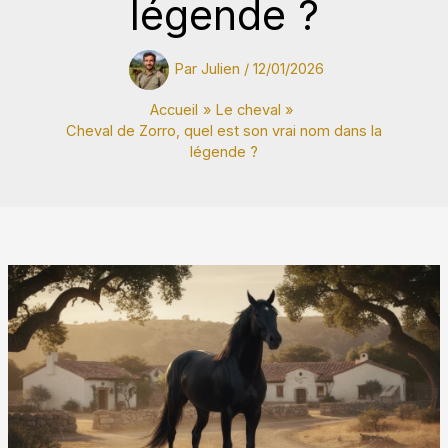
légende ?
Par
Julien
/
12/01/2026
Accueil
Le cheval
Cheval de Zorro, quel est son vrai nom dans la
légende ?