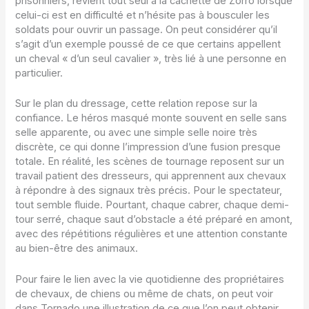
prisonniers, revient tout seul à la cachette de Zorro lorsque
celui-ci est en difficulté et n’hésite pas à bousculer les
soldats pour ouvrir un passage. On peut considérer qu’il
s’agit d’un exemple poussé de ce que certains appellent
un cheval « d’un seul cavalier », très lié à une personne en
particulier.
Sur le plan du dressage, cette relation repose sur la
confiance. Le héros masqué monte souvent en selle sans
selle apparente, ou avec une simple selle noire très
discrète, ce qui donne l’impression d’une fusion presque
totale. En réalité, les scènes de tournage reposent sur un
travail patient des dresseurs, qui apprennent aux chevaux
à répondre à des signaux très précis. Pour le spectateur,
tout semble fluide. Pourtant, chaque cabrer, chaque demi-
tour serré, chaque saut d’obstacle a été préparé en amont,
avec des répétitions régulières et une attention constante
au bien-être des animaux.
Pour faire le lien avec la vie quotidienne des propriétaires
de chevaux, de chiens ou même de chats, on peut voir
dans Tornado une illustration de ce que l’on peut obtenir