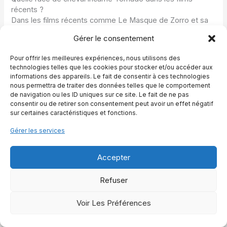
récents ?
Dans les films récents comme Le Masque de Zorro et sa
suite, Tornado est présenté comme un Andalou noir dans
Gérer le consentement
l’histoire. Toutefois, les chevaux utilisés sur le tournage
sont en grande partie des Frisons, choisis pour leur robe
Pour offrir les meilleures expériences, nous utilisons des
noire brillante et leur allure spectaculaire, idéale pour les
technologies telles que les cookies pour stocker et/ou accéder aux
scènes d’action et les gros plans.
informations des appareils. Le fait de consentir à ces technologies
nous permettra de traiter des données telles que le comportement
de navigation ou les ID uniques sur ce site. Le fait de ne pas
Peut-on appeler son propre cheval Tornado ?
consentir ou de retirer son consentement peut avoir un effet négatif
Oui, il est tout à fait possible d’appeler son cheval Tornado.
sur certaines caractéristiques et fonctions.
Beaucoup de propriétaires s’inspirent de la légende de
Zorro pour baptiser leur monture. Il est néanmoins
Gérer les services
conseillé de tenir compte du caractère, de la robe et de
l’histoire de l’animal pour vérifier si ce nom lui correspond
Accepter
vraiment. Des ressources spécialisées proposent d’autres
idées de noms, inspirés ou non de Zorro, afin de trouver
Refuser
celui qui reflétera le mieux votre relation avec votre
compagnon.
Voir Les Préférences
Synthétisez et partagez