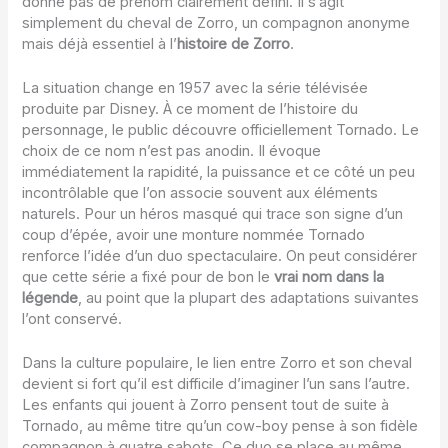
donne pas de prénom clairement défini. Il s’agit
simplement du cheval de Zorro, un compagnon anonyme
mais déjà essentiel à l’
histoire de Zorro
.
La situation change en 1957 avec la série télévisée
produite par Disney. À ce moment de l’histoire du
personnage, le public découvre officiellement Tornado. Le
choix de ce nom n’est pas anodin. Il évoque
immédiatement la rapidité, la puissance et ce côté un peu
incontrôlable que l’on associe souvent aux éléments
naturels. Pour un héros masqué qui trace son signe d’un
coup d’épée, avoir une monture nommée Tornado
renforce l’idée d’un duo spectaculaire. On peut considérer
que cette série a fixé pour de bon le
vrai nom dans la
légende
, au point que la plupart des adaptations suivantes
l’ont conservé.
Dans la culture populaire, le lien entre Zorro et son cheval
devient si fort qu’il est difficile d’imaginer l’un sans l’autre.
Les enfants qui jouent à Zorro pensent tout de suite à
Tornado, au même titre qu’un cow-boy pense à son fidèle
compagnon à quatre sabots. Ce duo se place au même