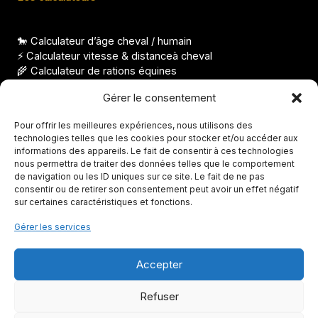
🐎 Calculateur d’âge cheval / humain
⚡ Calculateur vitesse & distanceà cheval
🌾 Calculateur de rations équines
⚖️ Calculateur condition corporelle pour cheval
Gérer le consentement
Les derniers articles
Pour offrir les meilleures expériences, nous utilisons des
technologies telles que les cookies pour stocker et/ou accéder aux
Nom de cheval femelle, idées élégantes et originales
informations des appareils. Le fait de consentir à ces technologies
Races de chevaux indiens, origines et particularités
nous permettra de traiter des données telles que le comportement
FS taille, à quoi correspond cette mesure ?
de navigation ou les ID uniques sur ce site. Le fait de ne pas
Température de la jument avant le poulinage, seuils clés
consentir ou de retirer son consentement peut avoir un effet négatif
Avis Abrichevaux, que vaut cette solution ?
sur certaines caractéristiques et fonctions.
Gérer les services
Accepter
Copyright © 2026 Tout pour votre cheval
Refuser
Plan du site
|
Mentions légales
|
Confidentialité
|
CGV
|
Contact
|
À propos