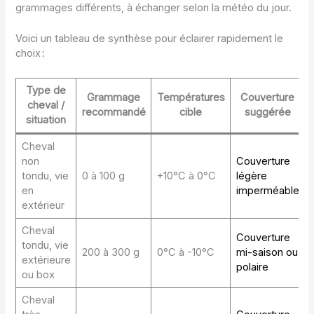
grammages différents, à échanger selon la météo du jour.
Voici un tableau de synthèse pour éclairer rapidement le
choix :
Type de
Grammage
Températures
Couverture
cheval /
recommandé
cible
suggérée
situation
Cheval
non
Couverture
tondu, vie
0 à 100 g
+10°C à 0°C
légère
en
imperméable
extérieur
Cheval
Couverture
tondu, vie
200 à 300 g
0°C à -10°C
mi-saison ou
extérieure
polaire
ou box
Cheval