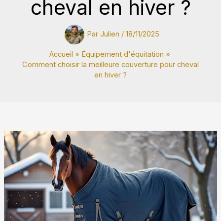
cheval en hiver ?
Par
Julien
/
18/11/2025
Accueil
Équipement d'équitation
Comment choisir la meilleure couverture pour cheval
en hiver ?