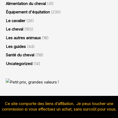
Alimentation du cheval
(41)
Équipement d'équitation
(230)
Le cavalier
(26)
Le cheval
(165)
Les autres animaux
(18)
Les guides
(44)
Santé du cheval
(118)
Uncategorized
(14)
Ce site comporte des liens d’affiliation. Je peux toucher une
commission si vous effectuez un achat, sans surcoût pour vous.