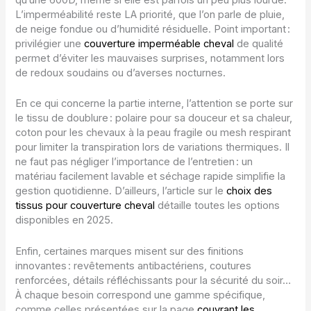
qu’une 600D, même si elle est parfois un peu plus lourde.
L’imperméabilité reste LA priorité, que l’on parle de pluie,
de neige fondue ou d’humidité résiduelle. Point important :
privilégier une
couverture imperméable cheval
de qualité
permet d’éviter les mauvaises surprises, notamment lors
de redoux soudains ou d’averses nocturnes.
En ce qui concerne la partie interne, l’attention se porte sur
le tissu de doublure : polaire pour sa douceur et sa chaleur,
coton pour les chevaux à la peau fragile ou mesh respirant
pour limiter la transpiration lors de variations thermiques. Il
ne faut pas négliger l’importance de l’entretien : un
matériau facilement lavable et séchage rapide simplifie la
gestion quotidienne. D’ailleurs, l’article sur le
choix des
tissus pour couverture cheval
détaille toutes les options
disponibles en 2025.
Enfin, certaines marques misent sur des finitions
innovantes : revêtements antibactériens, coutures
renforcées, détails réfléchissants pour la sécurité du soir…
À chaque besoin correspond une gamme spécifique,
comme celles présentées sur la page
couvrant les