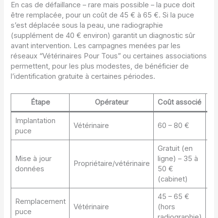
En cas de défaillance – rare mais possible – la puce doit
être remplacée, pour un coût de 45 € à 65 €. Si la puce
s’est déplacée sous la peau, une radiographie
(supplément de 40 € environ) garantit un diagnostic sûr
avant intervention. Les campagnes menées par les
réseaux “Vétérinaires Pour Tous” ou certaines associations
permettent, pour les plus modestes, de bénéficier de
l’identification gratuite à certaines périodes.
Étape
Opérateur
Coût associé
S
Implantation
Fi
Vétérinaire
60 – 80 €
puce
ma
Gratuit (en
Mise à jour
ligne) – 35 à
D
Propriétaire/vétérinaire
données
50 €
sé
(cabinet)
45 – 65 €
Remplacement
Pr
Vétérinaire
(hors
puce
ra
radiographie)