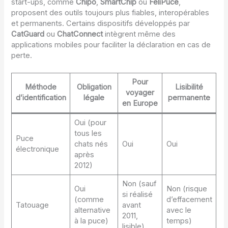
start-ups, comme
Chipo
,
SmartChip
ou
FeliPuce
,
proposent des outils toujours plus fiables, interopérables
et permanents. Certains dispositifs développés par
CatGuard
ou
ChatConnect
intègrent même des
applications mobiles pour faciliter la déclaration en cas de
perte.
Pour
Méthode
Obligation
Lisibilité
voyager
d’identification
légale
permanente
en Europe
Oui (pour
tous les
Puce
chats nés
Oui
Oui
électronique
après
2012)
Non (sauf
Oui
Non (risque
si réalisé
(comme
d’effacement
Tatouage
avant
alternative
avec le
2011,
à la puce)
temps)
lisible)