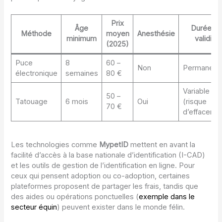
Prix
Âge
Durée d
Méthode
moyen
Anesthésie
minimum
validité
(2025)
Puce
8
60 –
Non
Permanent
électronique
semaines
80 €
Variable
50 –
Tatouage
6 mois
Oui
(risque
70 €
d’effaceme
Les technologies comme
MypetID
mettent en avant la
facilité d’accès à la base nationale d’identification (I-CAD)
et les outils de gestion de l’identification en ligne. Pour
ceux qui pensent adoption ou co-adoption, certaines
plateformes proposent de partager les frais, tandis que
des aides ou opérations ponctuelles (
exemple dans le
secteur équin
) peuvent exister dans le monde félin.