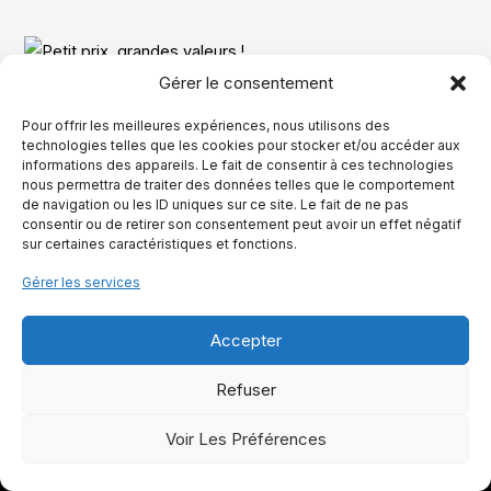
Gérer le consentement
Pour offrir les meilleures expériences, nous utilisons des
Ce site comporte des liens d’affiliation. Je peux toucher une
technologies telles que les cookies pour stocker et/ou accéder aux
commission si vous effectuez un achat, sans surcoût pour vous.
informations des appareils. Le fait de consentir à ces technologies
nous permettra de traiter des données telles que le comportement
de navigation ou les ID uniques sur ce site. Le fait de ne pas
consentir ou de retirer son consentement peut avoir un effet négatif
sur certaines caractéristiques et fonctions.
Tout pour votre cheval
Gérer les services
Accepter
Merci de visiter mon blog dédié à l'univers du cheval.
Découvrez des articles passionnants et des conseils
Refuser
pratiques pour nourrir votre passion et enrichir votre
connaissance de ce monde unique. Partageons ensemble
Voir Les Préférences
cette aventure équestre.