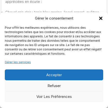
appréciées en écurie :
Cheval gris clair : tapis bleu marine, liseré argent, guêtres
noires, bonnet assorti au tapis pour un style sobre et
Gérer le consentement
professionnel.
Cheval gris pommelé : tapis vert forêt avec cordelette
Pour offrir les meilleures expériences, nous utilisons des
technologies telles que les cookies pour stocker et/ou accéder aux
crème, protège boulets marron foncé, idéal pour le saut ou
informations des appareils. Le fait de consentir à ces technologies
le travail sur le plat en hiver.
nous permettra de traiter des données telles que le comportement
Cheval gris foncé : tapis beige lin, guêtres gris anthracite,
de navigation ou les ID uniques sur ce site. Le fait de ne pas
bonnet taupe, ambiance très naturelle pour les sorties en
consentir ou de retirer son consentement peut avoir un effet négatif
extérieur.
sur certaines caractéristiques et fonctions.
Jeune gris en club : tapis framboise ou prune, licol assorti,
Gérer les services
protections noires pour un ensemble joyeux mais encore
élégant.
Accepter
Ces configurations montrent qu’il suffit souvent de peu de
choses pour créer une identité visuelle forte. En restant
Refuser
attentif à la robe, à la discipline et à l’usage du tapis,
chacun peut composer une garde robe équestre à la fois
Voir Les Préférences
esthétique, pratique et respectueuse du cheval.