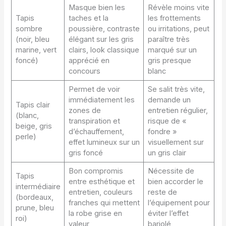
Masque bien les
Révèle moins vite
Tapis
taches et la
les frottements
sombre
poussière, contraste
ou irritations, peut
(noir, bleu
élégant sur les gris
paraître très
marine, vert
clairs, look classique
marqué sur un
foncé)
apprécié en
gris presque
concours
blanc
Permet de voir
Se salit très vite,
immédiatement les
demande un
Tapis clair
zones de
entretien régulier,
(blanc,
transpiration et
risque de «
beige, gris
d’échauffement,
fondre »
perle)
effet lumineux sur un
visuellement sur
gris foncé
un gris clair
Bon compromis
Nécessite de
Tapis
entre esthétique et
bien accorder le
intermédiaire
entretien, couleurs
reste de
(bordeaux,
franches qui mettent
l’équipement pour
prune, bleu
la robe grise en
éviter l’effet
roi)
valeur
bariolé