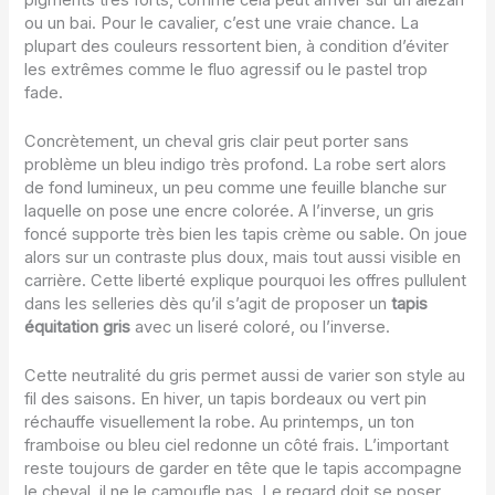
ou un bai. Pour le cavalier, c’est une vraie chance. La
plupart des couleurs ressortent bien, à condition d’éviter
les extrêmes comme le fluo agressif ou le pastel trop
fade.
Concrètement, un cheval gris clair peut porter sans
problème un bleu indigo très profond. La robe sert alors
de fond lumineux, un peu comme une feuille blanche sur
laquelle on pose une encre colorée. A l’inverse, un gris
foncé supporte très bien les tapis crème ou sable. On joue
alors sur un contraste plus doux, mais tout aussi visible en
carrière. Cette liberté explique pourquoi les offres pullulent
dans les selleries dès qu’il s’agit de proposer un
tapis
équitation gris
avec un liseré coloré, ou l’inverse.
Cette neutralité du gris permet aussi de varier son style au
fil des saisons. En hiver, un tapis bordeaux ou vert pin
réchauffe visuellement la robe. Au printemps, un ton
framboise ou bleu ciel redonne un côté frais. L’important
reste toujours de garder en tête que le tapis accompagne
le cheval, il ne le camoufle pas. Le regard doit se poser