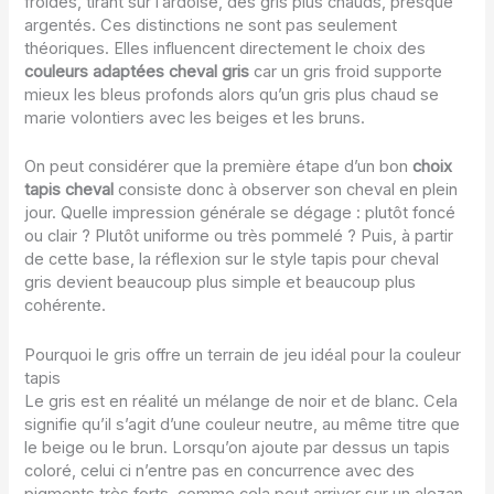
froides, tirant sur l’ardoise, des gris plus chauds, presque
argentés. Ces distinctions ne sont pas seulement
théoriques. Elles influencent directement le choix des
couleurs adaptées cheval gris
car un gris froid supporte
mieux les bleus profonds alors qu’un gris plus chaud se
marie volontiers avec les beiges et les bruns.
On peut considérer que la première étape d’un bon
choix
tapis cheval
consiste donc à observer son cheval en plein
jour. Quelle impression générale se dégage : plutôt foncé
ou clair ? Plutôt uniforme ou très pommelé ? Puis, à partir
de cette base, la réflexion sur le style tapis pour cheval
gris devient beaucoup plus simple et beaucoup plus
cohérente.
Pourquoi le gris offre un terrain de jeu idéal pour la couleur
tapis
Le gris est en réalité un mélange de noir et de blanc. Cela
signifie qu’il s’agit d’une couleur neutre, au même titre que
le beige ou le brun. Lorsqu’on ajoute par dessus un tapis
coloré, celui ci n’entre pas en concurrence avec des
pigments très forts, comme cela peut arriver sur un alezan