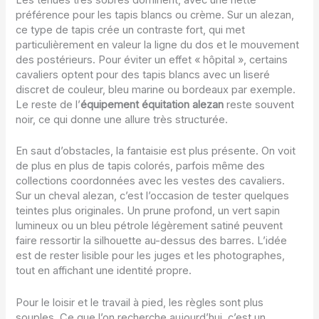
Les tenues très sobres dominent, avec une nette
préférence pour les tapis blancs ou crème. Sur un alezan,
ce type de tapis crée un contraste fort, qui met
particulièrement en valeur la ligne du dos et le mouvement
des postérieurs. Pour éviter un effet « hôpital », certains
cavaliers optent pour des tapis blancs avec un liseré
discret de couleur, bleu marine ou bordeaux par exemple.
Le reste de l’
équipement équitation alezan
reste souvent
noir, ce qui donne une allure très structurée.
En saut d’obstacles, la fantaisie est plus présente. On voit
de plus en plus de tapis colorés, parfois même des
collections coordonnées avec les vestes des cavaliers.
Sur un cheval alezan, c’est l’occasion de tester quelques
teintes plus originales. Un prune profond, un vert sapin
lumineux ou un bleu pétrole légèrement satiné peuvent
faire ressortir la silhouette au-dessus des barres. L’idée
est de rester lisible pour les juges et les photographes,
tout en affichant une identité propre.
Pour le loisir et le travail à pied, les règles sont plus
souples. Ce que l’on recherche aujourd’hui, c’est un