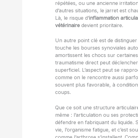
répétées, ou une ancienne irritatio
d’autres situations, le jarret est c
Là, le risque d’
inflammation articula
vétérinaire
devient prioritaire.
Un autre point clé est de distinguer 
touche les bourses synoviales autou
amortissent les chocs sur certaine
traumatisme direct peut déclencher
superficiel. L’aspect peut se rappr
comme on le rencontre aussi parfoi
souvent plus favorable, à conditio
coups.
Que ce soit une structure articulai
même : l’articulation ou ses protect
défendre en fabriquant du liquide. 
vie, l’organisme fatigue, et c’est 
comme l’arthrose s’installent. Co