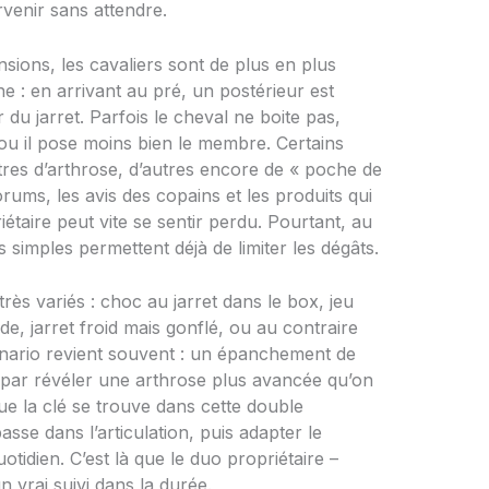
rvenir sans attendre.
ons, les cavaliers sont de plus en plus
: en arrivant au pré, un postérieur est
du jarret. Parfois le cheval ne boite pas,
t, ou il pose moins bien le membre. Certains
utres d’arthrose, d’autres encore de « poche de
orums, les avis des copains et les produits qui
riétaire peut vite se sentir perdu. Pourtant, au
simples permettent déjà de limiter les dégâts.
ès variés : choc au jarret dans le box, jeu
e, jarret froid mais gonflé, ou au contraire
nario revient souvent : un épanchement de
t par révéler une arthrose plus avancée qu’on
ue la clé se trouve dans cette double
se dans l’articulation, puis adapter le
otidien. C’est là que le duo propriétaire –
n vrai suivi dans la durée.