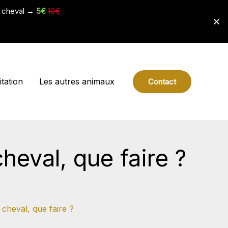
e cheval →
5€
10€
tation
Les autres animaux
Contact
heval, que faire ?
cheval, que faire ?