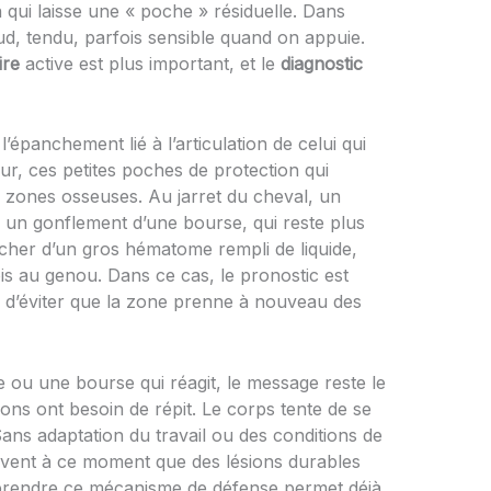
n qui laisse une « poche » résiduelle. Dans
haud, tendu, parfois sensible quand on appuie.
ire
active est plus important, et le
diagnostic
l’épanchement lié à l’articulation de celui qui
r, ces petites poches de protection qui
s zones osseuses. Au jarret du cheval, un
 un gonflement d’une bourse, qui reste plus
ocher d’un gros hématome rempli de liquide,
s au genou. Dans ce cas, le pronostic est
n d’éviter que la zone prenne à nouveau des
re ou une bourse qui réagit, le message reste le
ions ont besoin de répit. Le corps tente de se
Sans adaptation du travail ou des conditions de
souvent à ce moment que des lésions durables
mprendre ce mécanisme de défense permet déjà