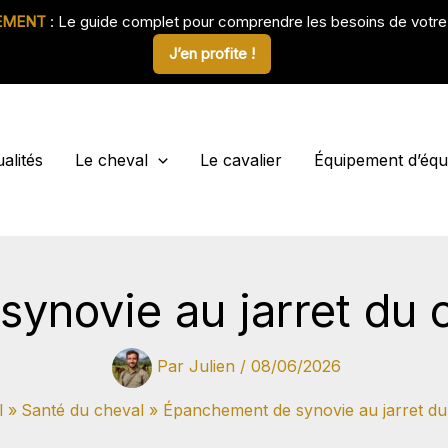
EMENT
: Le guide complet pour comprendre les besoins de votr
J’en profite !
alités
Le cheval
Le cavalier
Équipement d’équi
novie au jarret du c
Par
Julien
/
08/06/2026
l
Santé du cheval
Épanchement de synovie au jarret du 