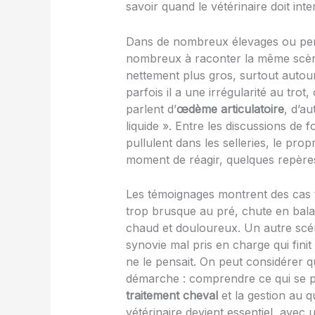
savoir quand le vétérinaire doit inte
Dans de nombreux élevages ou pensi
nombreux à raconter la même scène 
nettement plus gros, surtout autour 
parfois il a une irrégularité au tro
parlent d’
œdème articulatoire
, d’a
liquide ». Entre les discussions de f
pullulent dans les selleries, le prop
moment de réagir, quelques repères 
Les témoignages montrent des cas tr
trop brusque au pré, chute en balad
chaud et douloureux. Un autre scé
synovie mal pris en charge qui fini
ne le pensait. On peut considérer q
démarche : comprendre ce qui se pas
traitement cheval
et la gestion au qu
vétérinaire devient essentiel, avec u