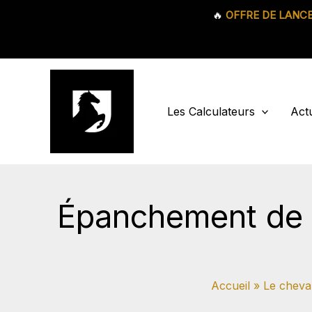
🔥
OFFRE DE LANC
Aller
au
contenu
Les Calculateurs
Actu
Épanchement de sy
Accueil
Le cheva