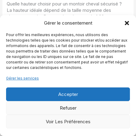
Quelle hauteur choisir pour un montoir cheval sécurisé ?
La hauteur idéale dépend de la taille moyenne des
chevaux montés. Pour un cheval autour de 1,60 m au
Gérer le consentement
garrot, une hauteur du0027environ 60 cm fonctionne bien.
Pour des poneys, on peut descendre un peu. Il su0027agit
Pour offrir les meilleures expériences, nous utilisons des
de trouver un compromis qui limite lu0027effort du cavalier
technologies telles que les cookies pour stocker et/ou accéder aux
sans rendre la montée inconfortable pour les plus petits
informations des appareils. Le fait de consentir à ces technologies
équidés. Lu0027important est que le cavalier puisse poser
nous permettra de traiter des données telles que le comportement
le bassin dans la selle sans tirer fort sur le troussequin.
de navigation ou les ID uniques sur ce site. Le fait de ne pas
consentir ou de retirer son consentement peut avoir un effet négatif
sur certaines caractéristiques et fonctions.
Comment apprendre au cheval à rester immobile au
montoir ?
Gérer les services
Lu0027immobilité au montoir se construit par étapes. On
commence par désensibiliser le cheval à la présence du
montoir, puis on crée une association positive en y faisant
Accepter
des pauses avec caresses et récompenses. Ensuite, on
ajoute des exercices préparatoires au sol comme le
Refuser
déplacement des hanches, le reculer et la flexion latérale.
En récompensant chaque arrêt calme à côté du montoir, le
Voir Les Préférences
cheval finit par voir ce moment comme un espace de
confort.