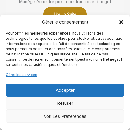
Manège équestre prix : construction et budget
Lire La Suite
Gérer le consentement
Pour offrir les meilleures expériences, nous utilisons des
technologies telles que les cookies pour stocker et/ou accéder aux
Les derniers articles
informations des appareils. Le fait de consentir à ces technologies
nous permettra de traiter des données telles que le comportement
de navigation ou les ID uniques sur ce site. Le fait de ne pas
Que faire avec de vieux fers à cheval, idées déco et utiles
consentir ou de retirer son consentement peut avoir un effet négatif
août 8, 2026
sur certaines caractéristiques et fonctions.
Nom de cheval femelle, idées élégantes et originales
août
Gérer les services
7, 2026
Accepter
Races de chevaux indiens, origines et particularités
août 7,
2026
Refuser
FS taille, à quoi correspond cette mesure ?
août 6, 2026
Voir Les Préférences
Température de la jument avant le poulinage, seuils clés
août 5, 2026