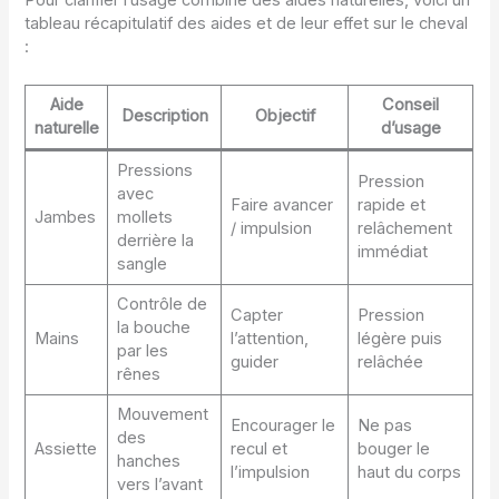
tableau récapitulatif des aides et de leur effet sur le cheval
:
Aide
Conseil
Description
Objectif
naturelle
d’usage
Pressions
Pression
avec
Faire avancer
rapide et
Jambes
mollets
/ impulsion
relâchement
derrière la
immédiat
sangle
Contrôle de
Capter
Pression
la bouche
Mains
l’attention,
légère puis
par les
guider
relâchée
rênes
Mouvement
Encourager le
Ne pas
des
Assiette
recul et
bouger le
hanches
l’impulsion
haut du corps
vers l’avant