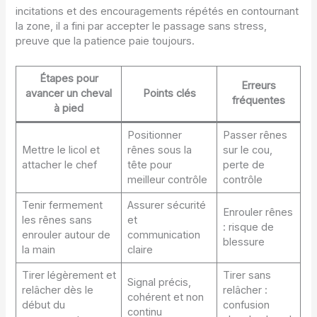
incitations et des encouragements répétés en contournant
la zone, il a fini par accepter le passage sans stress,
preuve que la patience paie toujours.
Étapes pour
Erreurs
avancer un cheval
Points clés
fréquentes
à pied
Positionner
Passer rênes
Mettre le licol et
rênes sous la
sur le cou,
attacher le chef
tête pour
perte de
meilleur contrôle
contrôle
Tenir fermement
Assurer sécurité
Enrouler rênes
les rênes sans
et
: risque de
enrouler autour de
communication
blessure
la main
claire
Tirer légèrement et
Tirer sans
Signal précis,
relâcher dès le
relâcher :
cohérent et non
début du
confusion
continu