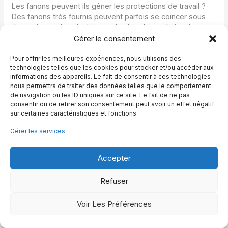
Les fanons peuvent ils gêner les protections de travail ?
Des fanons très fournis peuvent parfois se coincer sous
des guêtres, des cloches ou des bandes mal ajustées,
Gérer le consentement
créant des frottements et des points de pression. Pour
limiter ce risque, il est conseillé de bien démêler les fanons
Pour offrir les meilleures expériences, nous utilisons des
avant de poser les protections et de vérifier que celles ci
technologies telles que les cookies pour stocker et/ou accéder aux
ne compriment pas excessivement la zone du paturon. Si
informations des appareils. Le fait de consentir à ces technologies
nécessaire, un léger raccourcissement des poils autour du
nous permettra de traiter des données telles que le comportement
boulet peut améliorer le confort sans supprimer
de navigation ou les ID uniques sur ce site. Le fait de ne pas
complètement la fonction protectrice du fanon.
consentir ou de retirer son consentement peut avoir un effet négatif
sur certaines caractéristiques et fonctions.
Synthétisez et partagez
Gérer les services
cet article :
Accepter
ChatGPT
Perplexity
Grok
Claude
Refuser
Voir Les Préférences
Julien