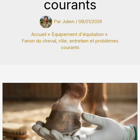
courants
Par
Julien
/
08/01/2026
Accueil
Équipement d'équitation
Fanon du cheval, rôle, entretien et problèmes
courants