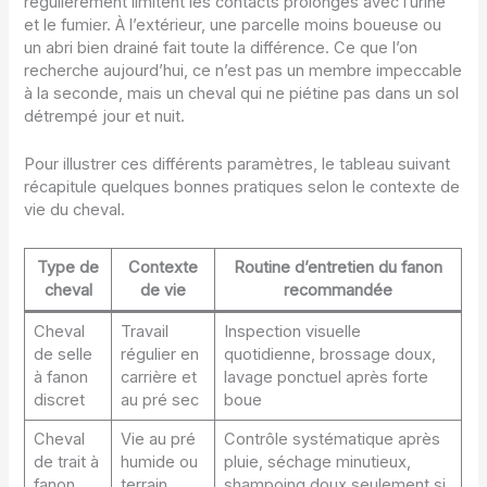
régulièrement limitent les contacts prolongés avec l’urine
et le fumier. À l’extérieur, une parcelle moins boueuse ou
un abri bien drainé fait toute la différence. Ce que l’on
recherche aujourd’hui, ce n’est pas un membre impeccable
à la seconde, mais un cheval qui ne piétine pas dans un sol
détrempé jour et nuit.
Pour illustrer ces différents paramètres, le tableau suivant
récapitule quelques bonnes pratiques selon le contexte de
vie du cheval.
Type de
Contexte
Routine d’entretien du fanon
cheval
de vie
recommandée
Cheval
Travail
Inspection visuelle
de selle
régulier en
quotidienne, brossage doux,
à fanon
carrière et
lavage ponctuel après forte
discret
au pré sec
boue
Cheval
Vie au pré
Contrôle systématique après
de trait à
humide ou
pluie, séchage minutieux,
fanon
terrain
shampoing doux seulement si