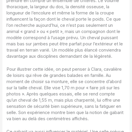
prendre en compte un ensemble de critères. Le volume
thoracique, la largeur du dos, la densité osseuse, la
longueur de l’encolure et même la forme de la croupe
influencent la façon dont le cheval porte le poids. Ce que
l’on recherche aujourd’hui, ce n’est pas seulement un
animal « grand » ou « petit », mais un compagnon dont le
modèle correspond à l’usage prévu. Un cheval puissant
mais bas sur jambes peut être parfait pour l’extérieur et le
travail en terrain varié. Un modèle plus élancé conviendra
davantage aux disciplines demandant de la légèreté.
Pour illustrer cette idée, on peut penser à Clara, cavalière
de loisirs qui rêve de grandes balades en famille. Au
moment de choisir sa monture, elle se concentre d’abord
sur la taille cheval. Elle vise 1,70 m pour « faire joli sur les
photos ». Après quelques essais, elle se rend compte
qu’un cheval de 1,55 m, mais plus charpenté, lui offre une
sensation de sécurité bien supérieure, sans la fatiguer en
selle. Son expérience montre bien que la notion de gabarit
va bien au delà des centimètres affichés.
Ce gabarit va aussi influencer le matériel. Une selle prévue