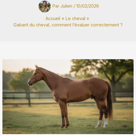
Par
Julien
/
10/02/2026
Accueil
Le cheval
Gabarit du cheval, comment l’évaluer correctement ?