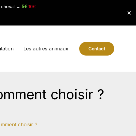
e cheval →
5€
10€
tation
Les autres animaux
Contact
comment choisir ?
omment choisir ?