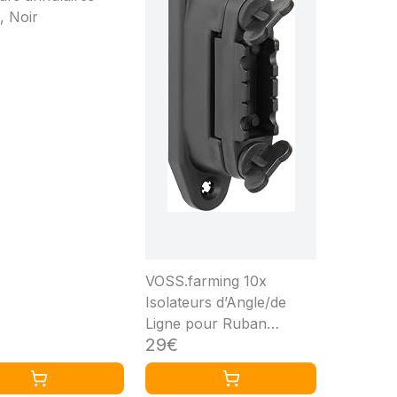
, Noir
VOSS.farming 10x
Isolateurs d’Angle/de
Ligne pour Ruban
29€
Jusqu’à 40 mm