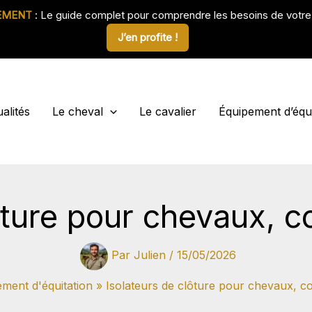
EMENT
: Le guide complet pour comprendre les besoins de votr
J’en profite !
alités
Le cheval
Le cavalier
Équipement d’équi
ôture pour chevaux, 
Par
Julien
/
15/05/2026
ment d'équitation
Isolateurs de clôture pour chevaux, c