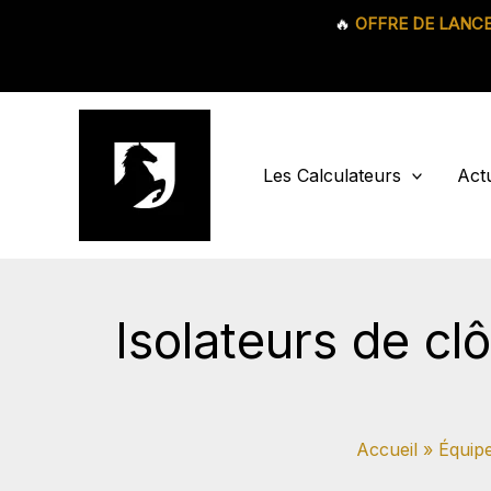
🔥
OFFRE DE LANC
Aller
au
contenu
Les Calculateurs
Actu
Isolateurs de cl
Accueil
Équipe