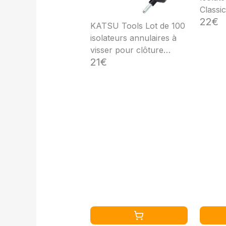
Classic
22€
KATSU Tools Lot de 100
isolateurs annulaires à
visser pour clôture
21€
électrique + mandrin de
serrage, accessoires
pour poteaux en bois de
prairie de clôture pour
cordes, fils et torons