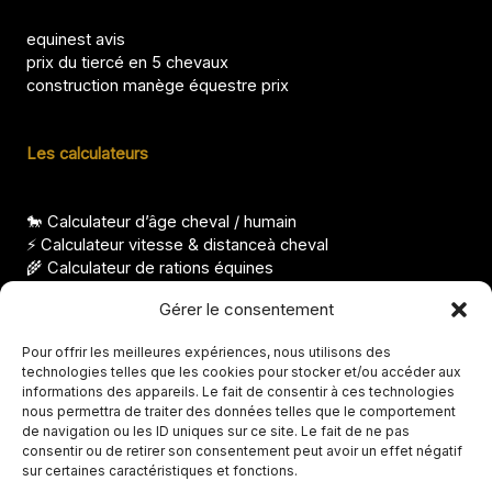
equinest avis
prix du tiercé en 5 chevaux
construction manège équestre prix
Les calculateurs
🐎 Calculateur d’âge cheval / humain
⚡ Calculateur vitesse & distanceà cheval
🌾 Calculateur de rations équines
⚖️ Calculateur condition corporelle pour cheval
Gérer le consentement
Les derniers articles
Pour offrir les meilleures expériences, nous utilisons des
technologies telles que les cookies pour stocker et/ou accéder aux
Le cheval le moins cher du monde, mythe ou réalité ?
informations des appareils. Le fait de consentir à ces technologies
Combien coûte un cheval en demi-pension réellement ?
nous permettra de traiter des données telles que le comportement
Que faire avec de vieux fers à cheval, idées déco et utiles
de navigation ou les ID uniques sur ce site. Le fait de ne pas
Nom de cheval femelle, idées élégantes et originales
consentir ou de retirer son consentement peut avoir un effet négatif
Races de chevaux indiens, origines et particularités
sur certaines caractéristiques et fonctions.