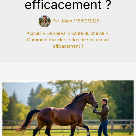
efficacement ?
Par
Julien
/
16/09/2025
Accueil
Le cheval
Santé du cheval
Comment muscler le dos de son cheval
efficacement ?