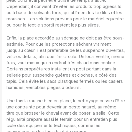
peau du cheval peut être utilisé de temps à autre.
Cependant, il convient d’éviter les produits trop agressifs
ou à base de solvants forts, qui abîment les textiles et les
mousses. Les solutions prévues pour le matériel équestre
ou pour le textile sportif restent les plus sûres.
Enfin, la place accordée au séchage ne doit pas être sous-
estimée. Pour que les protections sèchent vraiment
jusqu’au cœur, il est préférable de les suspendre ouvertes,
velcros défaits, afin que l’air circule. Un local ventilé, même
frais, vaut mieux qu’un endroit très chaud mais confiné.
Certains propriétaires installent un petit portant dans la
sellerie pour suspendre guêtres et cloches, à côté des
tapis. Cela évite les sacs plastiques fermés ou les casiers
humides, véritables pièges à odeurs.
Une fois la routine bien en place, le nettoyage cesse d’être
une contrainte pour devenir un geste naturel, au même
titre que brosser le cheval avant de poser la selle. Cette
régularité prépare aussi le terrain pour un entretien plus
ciblé des équipements techniques, comme les
couvertures ou les tapis haut de gamme.