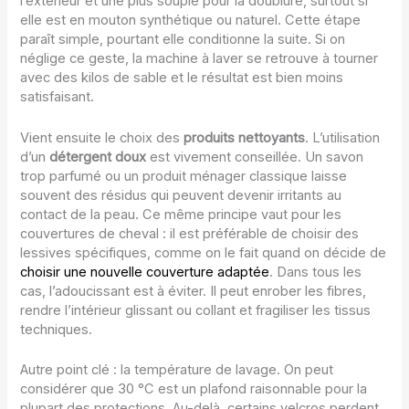
l’extérieur et une plus souple pour la doublure, surtout si
elle est en mouton synthétique ou naturel. Cette étape
paraît simple, pourtant elle conditionne la suite. Si on
néglige ce geste, la machine à laver se retrouve à tourner
avec des kilos de sable et le résultat est bien moins
satisfaisant.
Vient ensuite le choix des
produits nettoyants
. L’utilisation
d’un
détergent doux
est vivement conseillée. Un savon
trop parfumé ou un produit ménager classique laisse
souvent des résidus qui peuvent devenir irritants au
contact de la peau. Ce même principe vaut pour les
couvertures de cheval : il est préférable de choisir des
lessives spécifiques, comme on le fait quand on décide de
choisir une nouvelle couverture adaptée
. Dans tous les
cas, l’adoucissant est à éviter. Il peut enrober les fibres,
rendre l’intérieur glissant ou collant et fragiliser les tissus
techniques.
Autre point clé : la température de lavage. On peut
considérer que 30 °C est un plafond raisonnable pour la
plupart des protections. Au-delà, certains velcros perdent