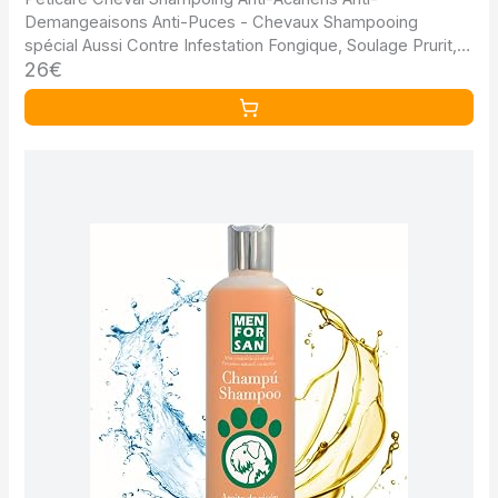
Demangeaisons Anti-Puces - Chevaux Shampooing
spécial Aussi Contre Infestation Fongique, Soulage Prurit,
26€
Soins pour Peau Sensible - petHorse Health 2021