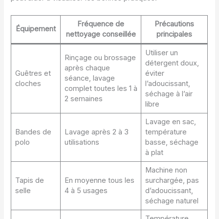
Fréquence de
Précautions
Équipement
nettoyage conseillée
principales
Utiliser un
Rinçage ou brossage
détergent doux,
après chaque
Guêtres et
éviter
séance, lavage
cloches
l’adoucissant,
complet toutes les 1 à
séchage à l’air
2 semaines
libre
Lavage en sac,
Bandes de
Lavage après 2 à 3
température
polo
utilisations
basse, séchage
à plat
Machine non
Tapis de
En moyenne tous les
surchargée, pas
selle
4 à 5 usages
d’adoucissant,
séchage naturel
Température