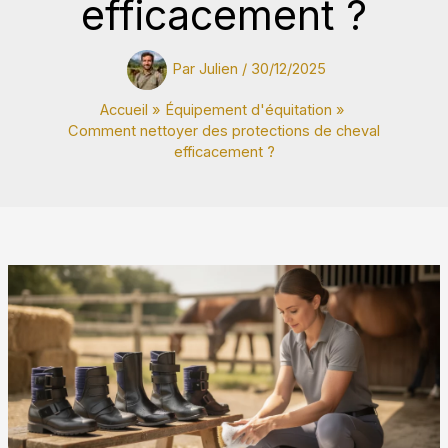
efficacement ?
Par
Julien
/
30/12/2025
Accueil
Équipement d'équitation
Comment nettoyer des protections de cheval
efficacement ?