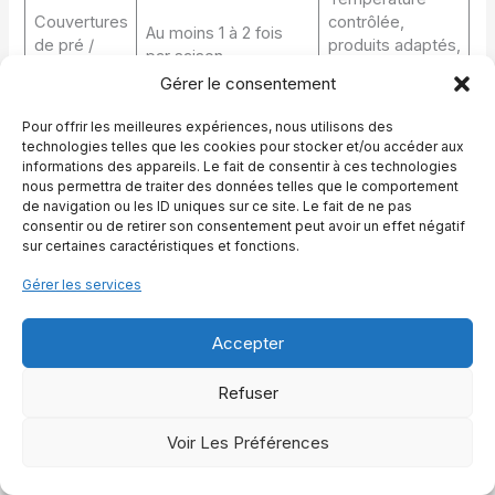
Couvertures
contrôlée,
Au moins 1 à 2 fois
de pré /
produits adaptés,
par saison
d’écurie
respect de
Gérer le consentement
l’imperméabilité
Pour offrir les meilleures expériences, nous utilisons des
technologies telles que les cookies pour stocker et/ou accéder aux
On voit ainsi que la philosophie reste la même : douceur
informations des appareils. Le fait de consentir à ces technologies
des produits, température maîtrisée et séchage naturel.
nous permettra de traiter des données telles que le comportement
de navigation ou les ID uniques sur ce site. Le fait de ne pas
Ce trio garantit une bonne
efficacité
du nettoyage sans
consentir ou de retirer son consentement peut avoir un effet négatif
sacrifier la solidité des tissus. Pour choisir une nouvelle
sur certaines caractéristiques et fonctions.
couverture ou comparer différents modèles, il peut être
utile de parcourir des guides comme ceux qui expliquent
Gérer les services
comment
adapter une couverture à l’âge
ou encore
comment
choisir une race de cheval
en fonction de son
Accepter
mode de vie, car un cheval tondu, fin de peau ou très
frileux n’aura pas les mêmes besoins.
Refuser
Le lien avec l’hygiène générale se poursuit jusque dans le
Voir Les Préférences
pansage. Des brosses propres, comme le rappelle un
guide dédié au
nettoyage des brosses de cheval
,
déposent moins de poussière sur les membres. Le cheval