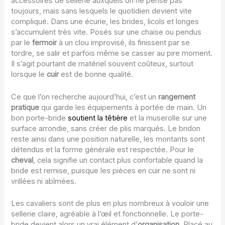
accessoires de sellerie auxquels on ne pense pas
toujours, mais sans lesquels le quotidien devient vite
compliqué. Dans une écurie, les brides, licols et longes
s’accumulent très vite. Posés sur une chaise ou pendus
par le
fermoir
à un clou improvisé, ils finissent par se
tordre, se salir et parfois même se casser au pire moment.
Il s’agit pourtant de matériel souvent coûteux, surtout
lorsque le
cuir
est de bonne qualité.
Ce que l’on recherche aujourd’hui, c’est un
rangement
pratique
qui garde les équipements à portée de main. Un
bon porte-bride
soutient la têtière
et la muserolle sur une
surface arrondie, sans créer de plis marqués. Le bridon
reste ainsi dans une position naturelle, les montants sont
détendus et la forme générale est respectée. Pour le
cheval
, cela signifie un contact plus confortable quand la
bride est remise, puisque les pièces en cuir ne sont ni
vrillées ni abîmées.
Les cavaliers sont de plus en plus nombreux à vouloir une
sellerie claire, agréable à l’œil et fonctionnelle. Le porte-
bride devient alors un vrai élément d’
organisation
. Placé au