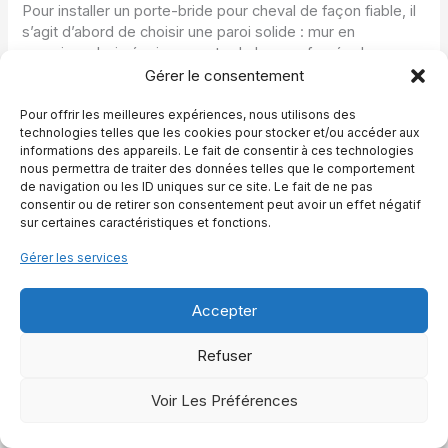
Pour installer un porte-bride pour cheval de façon fiable, il
s’agit d’abord de choisir une paroi solide : mur en
parpaings, bois épais ou porte de box renforcée. Le
support mural est généralement prévu pour une fixation
Gérer le consentement
avec 2 vis, non fournies, ce qui permet d’adapter les
chevilles au matériau. Il est conseillé de placer le porte-
Pour offrir les meilleures expériences, nous utilisons des
technologies telles que les cookies pour stocker et/ou accéder aux
bride à hauteur d’épaule, afin de pouvoir manipuler
informations des appareils. Le fait de consentir à ces technologies
facilement la bride sans lever excessivement les bras.
nous permettra de traiter des données telles que le comportement
Après avoir marqué les emplacements, il suffit de percer,
de navigation ou les ID uniques sur ce site. Le fait de ne pas
d’insérer les chevilles adaptées puis de visser fermement.
consentir ou de retirer son consentement peut avoir un effet négatif
Avant d’y suspendre un bridon, un test rapide avec la main
sur certaines caractéristiques et fonctions.
permet de vérifier que le support ne bouge pas et qu’il
Gérer les services
supportera bien le poids du cuir et du mors.
Un porte-bride en métal risque-t-il d’abîmer le cuir ?
Accepter
Un porte-bride en métal peint ou galvanisé n’abîme pas le
cuir lorsqu’il est bien conçu. La clé, c’est la forme et la
Refuser
largeur de la partie qui accueille la têtière. Si la surface est
suffisamment arrondie et sans arêtes vives, le cuir repose
Voir Les Préférences
confortablement sans être pincé. Au moment de l’achat, il
est intéressant de consulter la description du produit pour