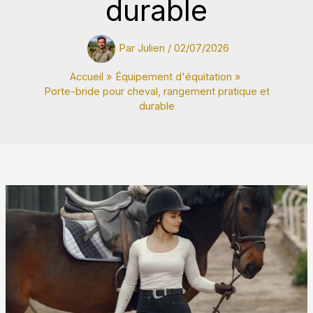
durable
Par
Julien
/
02/07/2026
Accueil
Équipement d'équitation
Porte-bride pour cheval, rangement pratique et
durable