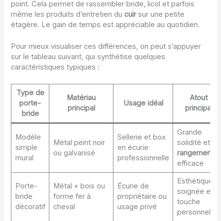
point. Cela permet de rassembler bride, licol et parfois
même les produits d’entretien du
cuir
sur une petite
étagère. Le gain de temps est appréciable au quotidien.
Pour mieux visualiser ces différences, on peut s’appuyer
sur le tableau suivant, qui synthétise quelques
caractéristiques typiques :
Type de
Matériau
Atout
porte-
Usage idéal
principal
principal
bride
Grande
Modèle
Sellerie et box
Métal peint noir
solidité et
simple
en écurie
ou galvanisé
rangement
mural
professionnelle
efficace
Esthétique
Porte-
Métal + bois ou
Écurie de
soignée et
bride
forme fer à
propriétaire ou
touche
décoratif
cheval
usage privé
personnelle