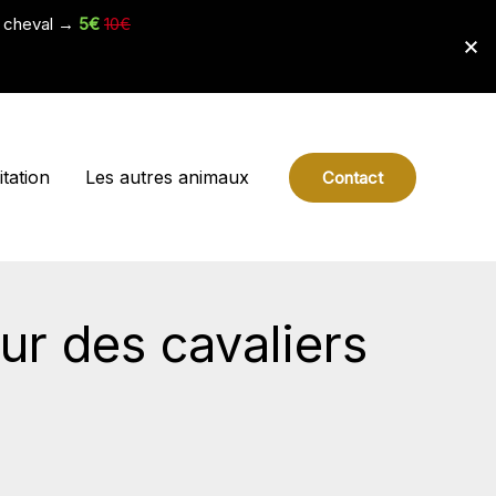
e cheval →
5€
10€
tation
Les autres animaux
Contact
our des cavaliers