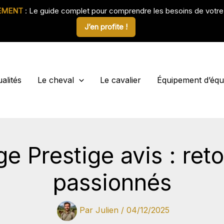
EMENT
: Le guide complet pour comprendre les besoins de votr
J’en profite !
alités
Le cheval
Le cavalier
Équipement d’équi
e Prestige avis : ret
passionnés
Par
Julien
/
04/12/2025