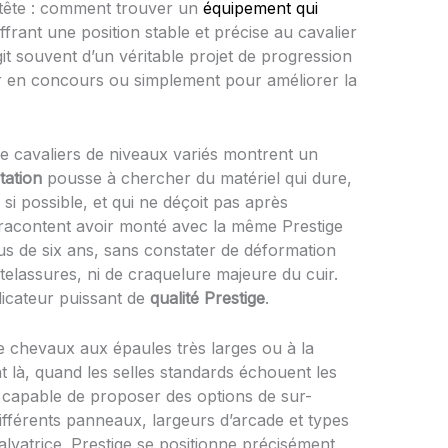
 tête : comment trouver un
équipement qui
ffrant une position stable et précise au cavalier
agit souvent d’un véritable projet de progression
ir en concours ou simplement pour améliorer la
de cavaliers de niveaux variés montrent un
tation
pousse à chercher du matériel qui dure,
i possible, et qui ne déçoit pas après
 racontent avoir monté avec la même Prestige
us de six ans, sans constater de déformation
atelassures, ni de craquelure majeure du cuir.
dicateur puissant de
qualité Prestige
.
de chevaux aux épaules très larges ou à la
là, quand les selles standards échouent les
 capable de proposer des options de sur-
fférents panneaux, largeurs d’arcade et types
lvatrice. Prestige se positionne précisément