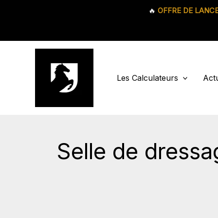
🔥
OFFRE DE LANC
Aller
au
contenu
Les Calculateurs
Actu
Selle de dressag