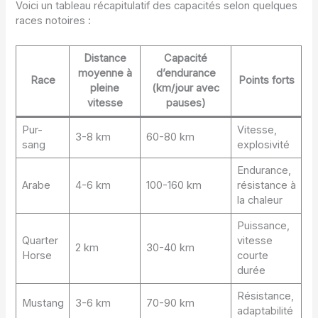
Voici un tableau récapitulatif des capacités selon quelques
races notoires :
Distance
Capacité
moyenne à
d’endurance
Race
Points forts
pleine
(km/jour avec
vitesse
pauses)
Pur-
Vitesse,
3-8 km
60-80 km
sang
explosivité
Endurance,
Arabe
4-6 km
100-160 km
résistance à
la chaleur
Puissance,
Quarter
vitesse
2 km
30-40 km
Horse
courte
durée
Résistance,
Mustang
3-6 km
70-90 km
adaptabilité