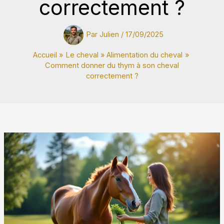
correctement ?
Par
Julien
/
17/09/2025
Accueil
Le cheval
Alimentation du cheval
Comment donner du thym à son cheval
correctement ?