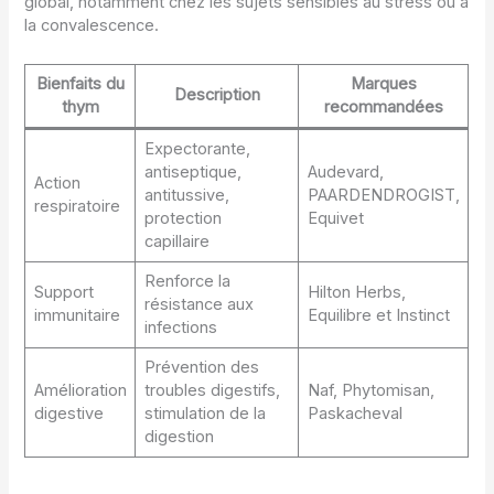
global, notamment chez les sujets sensibles au stress ou à
la convalescence.
Bienfaits du
Marques
Description
thym
recommandées
Expectorante,
antiseptique,
Audevard,
Action
antitussive,
PAARDENDROGIST,
respiratoire
protection
Equivet
capillaire
Renforce la
Support
Hilton Herbs,
résistance aux
immunitaire
Equilibre et Instinct
infections
Prévention des
Amélioration
troubles digestifs,
Naf, Phytomisan,
digestive
stimulation de la
Paskacheval
digestion