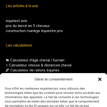
Les articles à la une
equinest avis
prix du tiercé en 5 chevaux
construction manège équestre prix
Les calculateurs
🐎 Calculateur d’âge cheval / humain
⚡ Calculateur vitesse & distanceà cheval
🌾 Calculateur de rations équines
⚖️ Calculateur condition corporelle pour cheval
Gérer le consentement
Les derniers articles
Pour offrir les meilleures expériences, nous utilisons des
technologies telles que les cookies pour stocker et/ou accéder aux
Combien coûte un cheval en demi-pension réellement ?
informations des appareils. Le fait de consentir à ces technologies
Que faire avec de vieux fers à cheval, idées déco et utiles
nous permettra de traiter des données telles que le comportement
Nom de cheval femelle, idées élégantes et originales
de navigation ou les ID uniques sur ce site. Le fait de ne pas