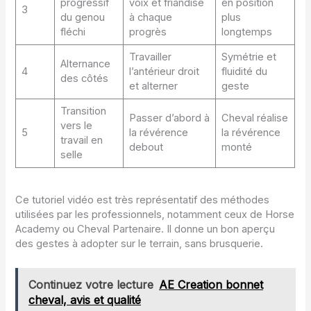
progressif
voix et friandise
en position
3
du genou
à chaque
plus
fléchi
progrès
longtemps
Travailler
Symétrie et
Alternance
4
l’antérieur droit
fluidité du
des côtés
et alterner
geste
Transition
Passer d’abord à
Cheval réalise
vers le
5
la révérence
la révérence
travail en
debout
monté
selle
Ce tutoriel vidéo est très représentatif des méthodes
utilisées par les professionnels, notamment ceux de Horse
Academy ou Cheval Partenaire. Il donne un bon aperçu
des gestes à adopter sur le terrain, sans brusquerie.
Continuez votre lecture
AE Creation bonnet
cheval, avis et qualité