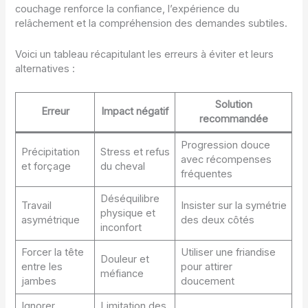
couchage renforce la confiance, l’expérience du
relâchement et la compréhension des demandes subtiles.
Voici un tableau récapitulant les erreurs à éviter et leurs
alternatives :
Solution
Erreur
Impact négatif
recommandée
Progression douce
Précipitation
Stress et refus
avec récompenses
et forçage
du cheval
fréquentes
Déséquilibre
Travail
Insister sur la symétrie
physique et
asymétrique
des deux côtés
inconfort
Forcer la tête
Utiliser une friandise
Douleur et
entre les
pour attirer
méfiance
jambes
doucement
Ignorer
Limitation des