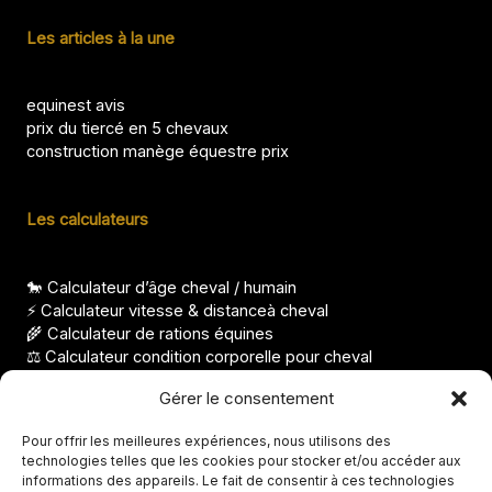
Les articles à la une
equinest avis
prix du tiercé en 5 chevaux
construction manège équestre prix
Les calculateurs
🐎 Calculateur d’âge cheval / humain
⚡ Calculateur vitesse & distanceà cheval
🌾 Calculateur de rations équines
⚖️ Calculateur condition corporelle pour cheval
Les derniers articles
Gérer le consentement
Pour offrir les meilleures expériences, nous utilisons des
Température de la jument avant le poulinage, seuils clés
technologies telles que les cookies pour stocker et/ou accéder aux
Avis Abrichevaux, que vaut cette solution ?
informations des appareils. Le fait de consentir à ces technologies