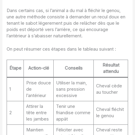
Dans certains cas, si l’animal a du mal à fléchir le genou,
une autre méthode consiste à demander un recul doux en
tenant le sabot légerement puis de relâcher dès que le
poids est déporté vers l’arrière, ce qui encourage
l’antérieur à s’abaisser naturellement.
On peut résumer ces étapes dans le tableau suivant :
Résultat
Étape
Action-clé
Conseils
attendu
Prise douce
Utiliser la main,
Cheval cède
1
de
sans pression
au toucher
l’antérieur
excessive
Attirer la
Tenir une
Cheval fléchit
2
tête entre
friandise comme
le genou
les jambes
appât
Maintien
Féliciter avec
Cheval reste