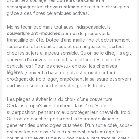
capacité à soulager les douleurs dorsales et à
accompagner les chevaux atteints de raideurs chroniques
grâce à des fibres céramiques actives.
Moins technique mais tout aussi indispensable, la
couverture anti-mouches
permet de préserver la
tranquillité en été. Dotée d’une maille fine et extrêmement
respirante, elle réduit stress et démangeaisons, surtout
chez les sujets à la peau sensible. Qu’on se le dise, il s’agit
souvent d’un investissement capital lors des épisodes
caniculaires ! Pour les chevaux en box, les
chemises
légères
(souvent à base de polyester ou de coton)
protègent du froid léger, empêchent la salissure et servent
parfois de sous-couche lors des grands froids.
Les pièges à éviter lors du choix d’une couverture
Certains propriétaires tombent dans l’excès de
superposition, pensant mieux protéger leur cheval du froid.
Or, trop de couches perturbent la thermorégulation et
génèrent des pathologies cutanées. D’un autre côté, sous-
estimer les besoins réels d’un cheval tondu ou âgé fait
courir le risque du fameux « dos gelé », récurrent au cœur