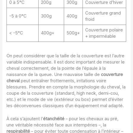
0 à 5°C
200g
300g
Couverture d’hiver
Couverture grand
-5 à 0°C
300g
400g
froid
Couverture polaire
< -5°C
400g+
500g+
+ imperméable
On peut considérer que la taille de la couverture est l’autre
variable indispensable. Il est donc important de mesurer le
cheval correctement, de la pointe de l’épaule à la
naissance de la queue. Une mauvaise taille de
couverture
cheval
peut entraîner frottements, irritations voire
blessures. Prendre en compte la morphologie du cheval, la
coupe de la couverture (standard, high neck, demi-cou,
etc.) et le mode de vie (extérieur ou box) permet d’éviter
les déconvenues classiques d’un équipement mal adapté.
À cela s’ajoutent l’
étanchéité
– pour les chevaux au pré,
une véritable nécessité face aux intempéries –, la
respirabilité
– pour éviter toute condensation à l’intérieur –