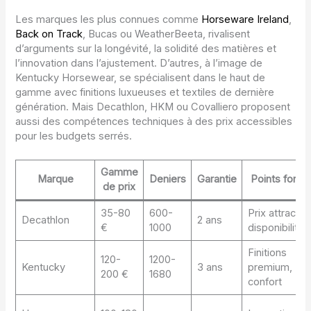
Les marques les plus connues comme
Horseware Ireland
,
Back on Track
, Bucas ou WeatherBeeta, rivalisent
d’arguments sur la longévité, la solidité des matières et
l’innovation dans l’ajustement. D’autres, à l’image de
Kentucky Horsewear, se spécialisent dans le haut de
gamme avec finitions luxueuses et textiles de dernière
génération. Mais Decathlon, HKM ou Covalliero proposent
aussi des compétences techniques à des prix accessibles
pour les budgets serrés.
Gamme
Marque
Deniers
Garantie
Points forts
de prix
35-80
600-
Prix attractif,
Decathlon
2 ans
€
1000
disponibilité
Finitions
120-
1200-
Kentucky
3 ans
premium,
200 €
1680
confort