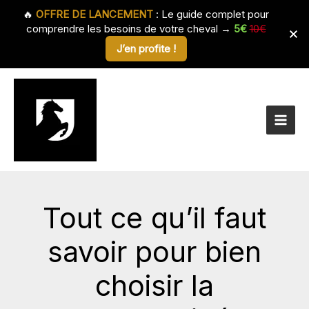
🔥
OFFRE DE LANCEMENT
: Le guide complet pour
comprendre les besoins de votre cheval →
5€
10€
J’en profite !
Aller
au
contenu
Tout ce qu’il faut
savoir pour bien
choisir la