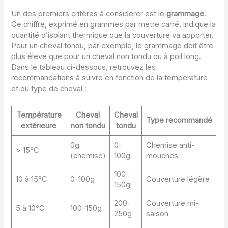
Un des premiers critères à considérer est le
grammage
.
Ce chiffre, exprimé en grammes par mètre carré, indique la
quantité d’isolant thermique que la couverture va apporter.
Pour un cheval tondu, par exemple, le grammage doit être
plus élevé que pour un cheval non tondu ou à poil long.
Dans le tableau ci-dessous, retrouvez les
recommandations à suivre en fonction de la température
et du type de cheval :
Température
Cheval
Cheval
Type recommandé
extérieure
non tondu
tondu
0g
0-
Chemise anti-
> 15°C
(chemise)
100g
mouches
100-
10 à 15°C
0-100g
Couverture légère
150g
200-
Couverture mi-
5 à 10°C
100-150g
250g
saison