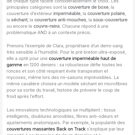
de chaque type facilite considérablement le choix. Les
principales catégories sont la
couverture de boxe
, la
couverture d’extérieur
imperméable
, la
couverture polaire
,
la
séchant
, la
couverture anti-mouches
, la
sous-couverture
ou encore le
couvre-reins
. Chacune répond à une
problématique AND à un contexte précis.
Prenons l’exemple de Clara, propriétaire d’un demi-sang
très sensible à l’humidité. Pour le pré breton ultra-exposé,
elle a opté pour une
couverture imperméable haut de
gamme
en 1200 deniers : sa robustesse défie toutes les
ronces et son côté respirant évite transpiration et
mycoses, même lors des mi-saisons imprévisibles. La
même cavalière choisira un modèle séchant en microfibres
pour sa sortie du travail, histoire de prévenir le coup de
froid après l’effort.
Les innovations technologiques se multiplient : tissus
intelligents, doublures amovibles, fibres anti-odeurs et
ajustements anatomiques. Par exemple, la popularité des
couvertures massantes Back on Track
s’explique par leur