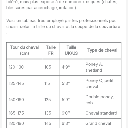
toléré, mais plus expose à de nombreux risques (chutes,
blessures par accrochage, irritation).
Voici un tableau très employé par les professionnels pour
choisir selon la taille du cheval et la coupe de la couverture
:
Tour du cheval
Taille
Taille
Type de cheval
(cm)
FR
UK/US
Poney A,
120-130
105
4’9’’
shetland
Poney C, petit
135-145
115
5’3’’
cheval
Double poney,
150-160
125
5’9’’
cob
165-175
135
6’0’’
Cheval standard
180-190
145
6’3’’
Grand cheval