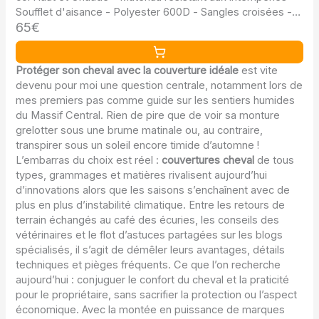
Soufflet d'aisance - Polyester 600D - Sangles croisées -
65€
Lacets de Queue et de Jambe
Protéger son cheval avec la couverture idéale
est vite
devenu pour moi une question centrale, notamment lors de
mes premiers pas comme guide sur les sentiers humides
du Massif Central. Rien de pire que de voir sa monture
grelotter sous une brume matinale ou, au contraire,
transpirer sous un soleil encore timide d’automne !
L’embarras du choix est réel :
couvertures cheval
de tous
types, grammages et matières rivalisent aujourd’hui
d’innovations alors que les saisons s’enchaînent avec de
plus en plus d’instabilité climatique. Entre les retours de
terrain échangés au café des écuries, les conseils des
vétérinaires et le flot d’astuces partagées sur les blogs
spécialisés, il s’agit de démêler leurs avantages, détails
techniques et pièges fréquents. Ce que l’on recherche
aujourd’hui : conjuguer le confort du cheval et la praticité
pour le propriétaire, sans sacrifier la protection ou l’aspect
économique. Avec la montée en puissance de marques