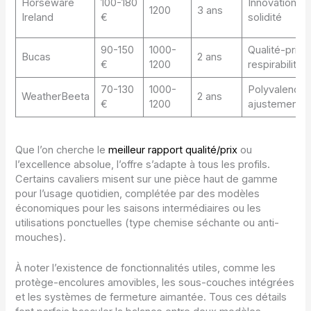
Horseware
100-180
Innovation,
1200
3 ans
Ireland
€
solidité
90-150
1000-
Qualité-prix,
Bucas
2 ans
€
1200
respirabilité
70-130
1000-
Polyvalence,
WeatherBeeta
2 ans
€
1200
ajustement
Que l’on cherche le
meilleur rapport qualité/prix
ou
l’excellence absolue, l’offre s’adapte à tous les profils.
Certains cavaliers misent sur une pièce haut de gamme
pour l’usage quotidien, complétée par des modèles
économiques pour les saisons intermédiaires ou les
utilisations ponctuelles (type chemise séchante ou anti-
mouches).
À noter l’existence de fonctionnalités utiles, comme les
protège-encolures amovibles, les sous-couches intégrées
et les systèmes de fermeture aimantée. Tous ces détails