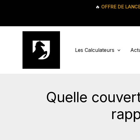
🔥
OFFRE DE LANC
Aller
au
contenu
Les Calculateurs
Actu
Quelle couvert
rapp