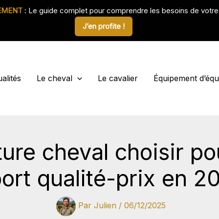
EMENT
: Le guide complet pour comprendre les besoins de votr
J’en profite !
alités
Le cheval
Le cavalier
Équipement d’équi
ure cheval choisir po
ort qualité-prix en 2
Par
Julien
/
06/12/2025