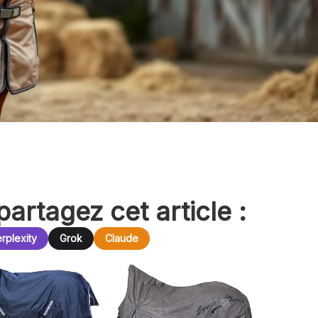
partagez cet article :
rplexity
Grok
Claude