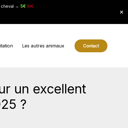
e cheval →
5€
10€
tation
Les autres animaux
Contact
ur un excellent
025 ?