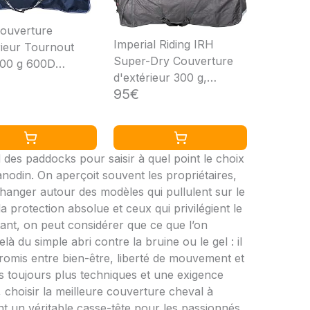
ouverture
Imperial Riding IRH
rieur Tournout
Super-Dry Couverture
300 g 600D
d'extérieur 300 g,
éable à plis
95€
imperméable et
s Bleu marine
Respirante, Polyester
600D Rembourrage 300
g, Couverture d'hiver
d des paddocks pour saisir à quel point le choix
Chaude pour Chevaux,
anodin. On aperçoit souvent les propriétaires,
Robuste et Facile
changer autour des modèles qui pullulent sur le
d'entretien, Tornado
 protection absolue et ceux qui privilégient le
tant, on peut considérer que ce que l’on
à du simple abri contre la bruine ou le gel : il
promis entre bien-être, liberté de mouvement et
s toujours plus techniques et une exigence
 choisir la meilleure couverture cheval à
t un véritable casse-tête pour les passionnés.