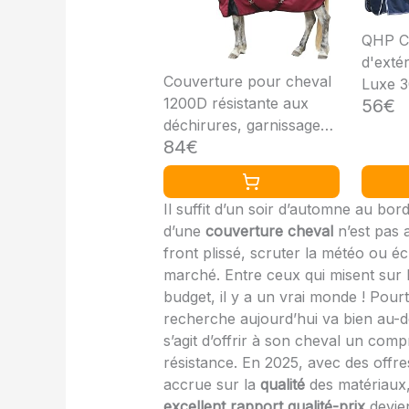
QHP C
d'exté
Couverture pour cheval
Luxe 
1200D résistante aux
56€
imperm
déchirures, garnissage
croisé
84€
200g/m², couverture
extérieure pour cheval,
légère, chaude,
Il suffit d’un soir d’automne au bor
imperméable et
d’une
couverture cheval
n’est pas 
respirante, couverture
front plissé, scruter la météo ou é
d'hiver pour chevaux
marché. Entre ceux qui misent sur la
150
budget, il y a un vrai monde ! Pour
recherche aujourd’hui va bien au-del
s’agit d’offrir à son cheval un com
résistance. En 2025, avec des offre
accrue sur la
qualité
des matériaux,
excellent rapport qualité-prix
devien