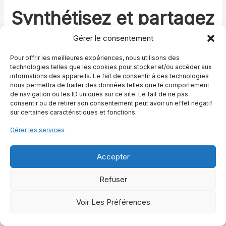
Synthétisez et partagez
cet article :
Gérer le consentement
Pour offrir les meilleures expériences, nous utilisons des
ChatGPT
Perplexity
Grok
Claude
technologies telles que les cookies pour stocker et/ou accéder aux
informations des appareils. Le fait de consentir à ces technologies
nous permettra de traiter des données telles que le comportement
de navigation ou les ID uniques sur ce site. Le fait de ne pas
consentir ou de retirer son consentement peut avoir un effet négatif
Julien
sur certaines caractéristiques et fonctions.
Gérer les services
Je suis Julien. Passionné depuis toujours par l’univers
équestre, j’ai fait de mon amour pour les chevaux une
Accepter
vocation. Que ce soit à travers leur élégance, leur force
ou la subtilité de leurs gestes, chaque cheval raconte
Refuser
une histoire qui mérite d’être partagée. Mon parcours
m’a conduit à explorer en profondeur cet univers, alliant
Voir Les Préférences
tradition, savoir-faire ancestral et innovations modernes.
Sur ce blog, je vous invite à découvrir des articles et
des conseils pratiques qui vous permettront de mieux