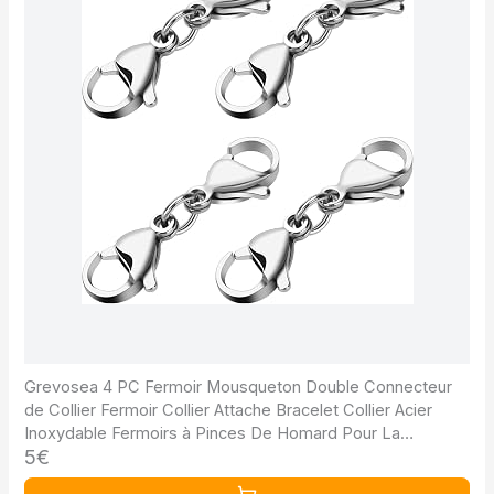
Grevosea 4 PC Fermoir Mousqueton Double Connecteur
de Collier Fermoir Collier Attache Bracelet Collier Acier
Inoxydable Fermoirs à Pinces De Homard Pour La
5€
Fabrication de Bijoux De Bricolage 0.8*2.5cm