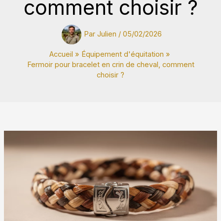
comment choisir ?
Par
Julien
/
05/02/2026
Accueil
Équipement d'équitation
Fermoir pour bracelet en crin de cheval, comment
choisir ?