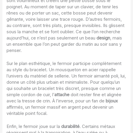
sont volumineux et créent une petite bosse sous le
poignet. Au moment de taper sur un clavier, de tenir les
rênes ou de porter un sac, cette bosse peut devenir
gênante, voire laisser une trace rouge. D’autres fermoirs,
au contraire, sont très plats, presque invisibles. Ils glissent
sous la manche et se font oublier. Ce que l’on recherche
aujourd’hui, ce n’est pas seulement un beau
design
, mais
un ensemble que l’on peut garder du matin au soir sans y
penser.
Sur le plan esthétique, le fermoir participe complètement
au style du bracelet. Un mousqueton en acier rappelle
l’univers du matériel de sellerie. Un fermoir aimanté poli, lui,
donne un côté plus urbain et minimaliste. Pour quelqu’un
qui souhaite un bracelet très discret, presque comme un
simple cordon de cuir, l’
attache
doit rester fine et alignée
avec la tresse de crin. À l’inverse, pour un fan de
bijoux
affirmés, un fermoir massif en argent peut devenir un
véritable point focal.
Enfin, le fermoir joue sur la
durabilité
. Certains métaux
réagissent mal à la transpiration, à l’eau salée ou à