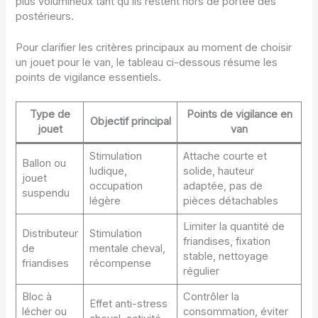
plus volumineux tant qu’ils restent hors de portée des
postérieurs.
Pour clarifier les critères principaux au moment de choisir
un jouet pour le van, le tableau ci-dessous résume les
points de vigilance essentiels.
Type de
Points de vigilance en
Objectif principal
jouet
van
Stimulation
Attache courte et
Ballon ou
ludique,
solide, hauteur
jouet
occupation
adaptée, pas de
suspendu
légère
pièces détachables
Limiter la quantité de
Distributeur
Stimulation
friandises, fixation
de
mentale cheval,
stable, nettoyage
friandises
récompense
régulier
Bloc à
Contrôler la
Effet anti-stress
lécher ou
consommation, éviter