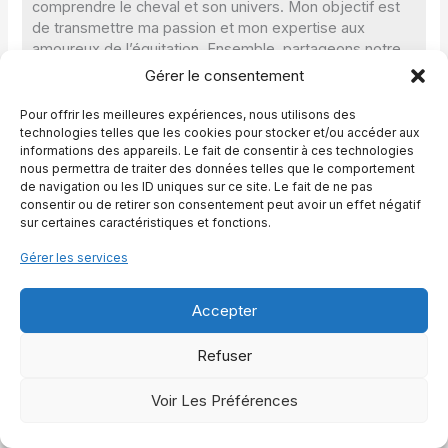
comprendre le cheval et son univers. Mon objectif est
de transmettre ma passion et mon expertise aux
amoureux de l’équitation. Ensemble, partageons notre
admiration pour ces magnifiques créatures.
Gérer le consentement
Publications Similaires :
Pour offrir les meilleures expériences, nous utilisons des
technologies telles que les cookies pour stocker et/ou accéder aux
Qui a inventé l’équitation ? Les origines et l’histoire
informations des appareils. Le fait de consentir à ces technologies
de la discipline
nous permettra de traiter des données telles que le comportement
Combien mesure le plus grand cheval du monde ?
de navigation ou les ID uniques sur ce site. Le fait de ne pas
Coupe de crinière de cheval, styles et conseils
consentir ou de retirer son consentement peut avoir un effet négatif
sur certaines caractéristiques et fonctions.
pratiques
Alexandra cheval, qui est-elle dans le monde
Gérer les services
équestre ?
Accepter
Refuser
Voir Les Préférences