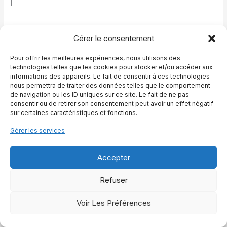
Dans la pratique, ces accessoires se complètent plutôt
Gérer le consentement
qu’ils ne se concurrencent. Un cheval habitué au podestre
acceptera souvent mieux de monter sur un pont
Pour offrir les meilleures expériences, nous utilisons des
d’embarquement, car il connaît déjà la sensation de
technologies telles que les cookies pour stocker et/ou accéder aux
surélévation. De la même façon, un cheval qui se montre
informations des appareils. Le fait de consentir à ces technologies
coopératif au montoir à l’aide d’un marchepied vivra plus
nous permettra de traiter des données telles que le comportement
facilement l’introduction d’un nouveau cube dans son
de navigation ou les ID uniques sur ce site. Le fait de ne pas
environnement.
consentir ou de retirer son consentement peut avoir un effet négatif
sur certaines caractéristiques et fonctions.
Pour garder une vision claire, on peut résumer les apports
Gérer les services
du podestre par rapport aux autres outils, sous forme de
quelques repères simples.
Accepter
Le podestre se destine d’abord au travail à pied, même s’il
Refuser
peut parfois servir à la montée.
Le marchepied s’adresse surtout au confort du cavalier et
à la protection du dos du cheval.
Voir Les Préférences
Le podium de spectacle vise l’esthétique et la mise en
scène, avec des mouvements souvent plus avancés.