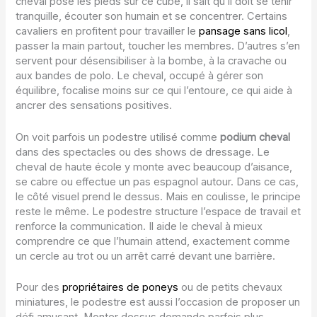
cheval pose les pieds sur ce cube, il sait qu’il doit se tenir
tranquille, écouter son humain et se concentrer. Certains
cavaliers en profitent pour travailler le
pansage sans licol
,
passer la main partout, toucher les membres. D’autres s’en
servent pour désensibiliser à la bombe, à la cravache ou
aux bandes de polo. Le cheval, occupé à gérer son
équilibre, focalise moins sur ce qui l’entoure, ce qui aide à
ancrer des sensations positives.
On voit parfois un podestre utilisé comme
podium cheval
dans des spectacles ou des shows de dressage. Le
cheval de haute école y monte avec beaucoup d’aisance,
se cabre ou effectue un pas espagnol autour. Dans ce cas,
le côté visuel prend le dessus. Mais en coulisse, le principe
reste le même. Le podestre structure l’espace de travail et
renforce la communication. Il aide le cheval à mieux
comprendre ce que l’humain attend, exactement comme
un cercle au trot ou un arrêt carré devant une barrière.
Pour des
propriétaires de poneys
ou de petits chevaux
miniatures, le podestre est aussi l’occasion de proposer un
défi amusant. Monter dessus demande parfois plus