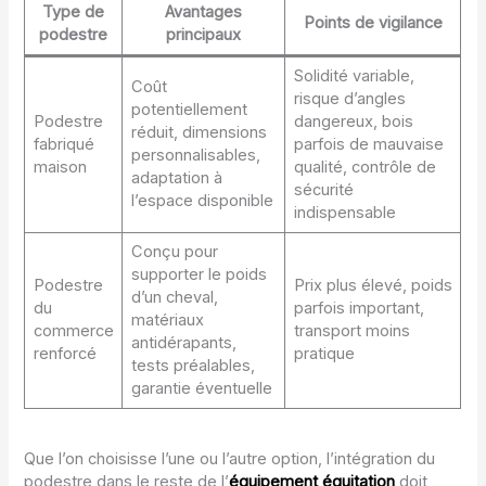
Type de
Avantages
Points de vigilance
podestre
principaux
Solidité variable,
Coût
risque d’angles
potentiellement
Podestre
dangereux, bois
réduit, dimensions
fabriqué
parfois de mauvaise
personnalisables,
maison
qualité, contrôle de
adaptation à
sécurité
l’espace disponible
indispensable
Conçu pour
supporter le poids
Podestre
Prix plus élevé, poids
d’un cheval,
du
parfois important,
matériaux
commerce
transport moins
antidérapants,
renforcé
pratique
tests préalables,
garantie éventuelle
Que l’on choisisse l’une ou l’autre option, l’intégration du
podestre dans le reste de l’
équipement équitation
doit