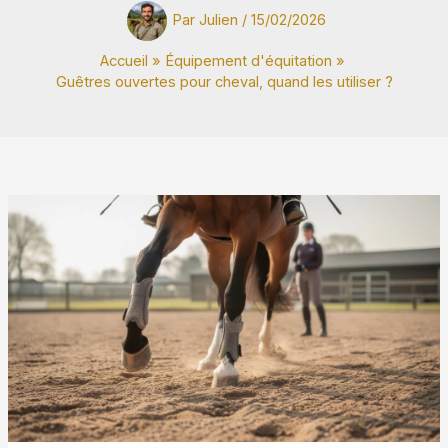
Par
Julien
/
15/02/2026
Accueil
Équipement d'équitation
Guêtres ouvertes pour cheval, quand les utiliser ?