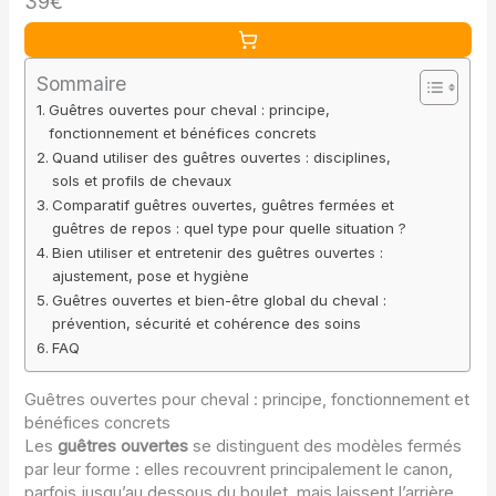
39€
Equipement,Bottes de Saut pour Cheval,Poney et Jambe
Avant,L
Sommaire
Guêtres ouvertes pour cheval : principe,
fonctionnement et bénéfices concrets
Quand utiliser des guêtres ouvertes : disciplines,
sols et profils de chevaux
Comparatif guêtres ouvertes, guêtres fermées et
guêtres de repos : quel type pour quelle situation ?
Bien utiliser et entretenir des guêtres ouvertes :
ajustement, pose et hygiène
Guêtres ouvertes et bien-être global du cheval :
prévention, sécurité et cohérence des soins
FAQ
Guêtres ouvertes pour cheval : principe, fonctionnement et
bénéfices concrets
Les
guêtres ouvertes
se distinguent des modèles fermés
par leur forme : elles recouvrent principalement le canon,
parfois jusqu’au dessous du boulet, mais laissent l’arrière