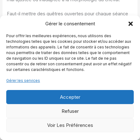
Faut-il mettre des guêtres ouvertes pour chaque séance
d’équitation ?
Gérer le consentement
Ce n’est pas obligatoire à chaque fois, mais vivement
conseillé pour les séances intenses, les sauts, les
Pour offrir les meilleures expériences, nous utilisons des
exercices avec déplacements latéraux marqués ou les
technologies telles que les cookies pour stocker et/ou accéder aux
sorties sur terrain irrégulier. Pour une simple détente au
informations des appareils. Le fait de consentir à ces technologies
pas et au trot sur sol souple, certains cavaliers choisissent
nous permettra de traiter des données telles que le comportement
de navigation ou les ID uniques sur ce site. Le fait de ne pas
de ne pas en mettre, surtout si le cheval ne se touche
consentir ou de retirer son consentement peut avoir un effet négatif
jamais et ne présente pas de fragilité particulière.
sur certaines caractéristiques et fonctions.
Les guêtres ouvertes remplacent-elles les bandes de
Gérer les services
travail ?
Non, ces deux protections n’ont pas exactement le même
Accepter
rôle. Les guêtres ouvertes protègent surtout des chocs
externes, alors que les bandes de travail apportent un
Refuser
soutien plus global mais demandent une technique de
pose précise. Beaucoup de cavaliers utilisent les guêtres
Voir Les Préférences
pour le quotidien et réservent les bandes à des cas
spécifiques, par exemple sur avis vétérinaire ou pour
certains chevaux de sport.