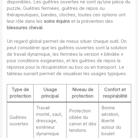
disponibles. Les guêtres ouvertes ne sont qu’une pièce du
puzzle. Guêtres fermées, guêtres de repos ou
thérapeutiques, bandes, cloches, toutes ces options ont
leur rôle dans les
soins équins
et la prévention des
blessures cheval
.
Un regard global permet de mieux situer chaque outil. On
peut considérer que les guêtres ouvertes sont la solution
de travail dynamique, les fermées la version « blindée »
pour conditions exigeantes, et les guêtres de repos la
réponse pour la récupération au box ou en transport. Le
tableau suivant permet de visualiser les usages typiques.
Type de
Usage
Niveau de
Confort et
protection
principal
protection
respirabilité
Travail
Bonne
Protection
monté, saut,
aération,
Guêtres
ciblée du
dressage,
liberté
ouvertes
canon et des
extérieur
autour du
tendons
dynamique
boulet