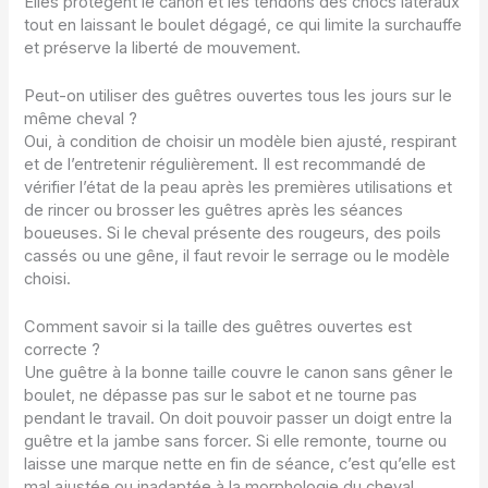
Elles protègent le canon et les tendons des chocs latéraux
tout en laissant le boulet dégagé, ce qui limite la surchauffe
et préserve la liberté de mouvement.
Peut-on utiliser des guêtres ouvertes tous les jours sur le
même cheval ?
Oui, à condition de choisir un modèle bien ajusté, respirant
et de l’entretenir régulièrement. Il est recommandé de
vérifier l’état de la peau après les premières utilisations et
de rincer ou brosser les guêtres après les séances
boueuses. Si le cheval présente des rougeurs, des poils
cassés ou une gêne, il faut revoir le serrage ou le modèle
choisi.
Comment savoir si la taille des guêtres ouvertes est
correcte ?
Une guêtre à la bonne taille couvre le canon sans gêner le
boulet, ne dépasse pas sur le sabot et ne tourne pas
pendant le travail. On doit pouvoir passer un doigt entre la
guêtre et la jambe sans forcer. Si elle remonte, tourne ou
laisse une marque nette en fin de séance, c’est qu’elle est
mal ajustée ou inadaptée à la morphologie du cheval.