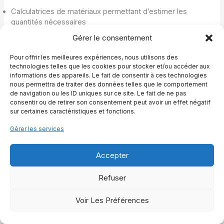
Calculatrices de matériaux permettant d’estimer les
quantités nécessaires
Gérer le consentement
Ces outils vous permettent d’obtenir une première
estimation, mais ne remplacent pas un devis personnalisé
Pour offrir les meilleures expériences, nous utilisons des
qui prendra en compte les spécificités de votre terrain et
technologies telles que les cookies pour stocker et/ou accéder aux
vos besoins précis.
informations des appareils. Le fait de consentir à ces technologies
nous permettra de traiter des données telles que le comportement
de navigation ou les ID uniques sur ce site. Le fait de ne pas
Conseils pour comparer efficacement les devis et choisir
consentir ou de retirer son consentement peut avoir un effet négatif
le bon prestataire
sur certaines caractéristiques et fonctions.
Pour analyser efficacement les propositions reçues :
Gérer les services
Demandez au minimum 3 devis détaillés pour pouvoir
comparer
Accepter
Vérifiez que chaque poste est clairement identifié et chiffré
Refuser
Assurez-vous que les options et finitions sont identiques
Voir Les Préférences
pour une comparaison équitable