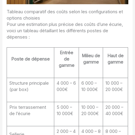
Tableau comparatif des coûts selon les configurations et
options choisies
Pour une estimation plus précise des coûts d’une écurie,
voici un tableau détaillant les différents postes de
dépenses :
Entrée
Milieu de
Haut de
Poste de dépense
de
gamme
gamme
gamme
Structure principale
4 000 – 6
6 000 –
10 000 –
(par box)
000€
10 000€
20 000€
Prix terrassement
5 000 –
10 000 –
20 000 –
de l’écurie
10 000€
20 000€
40 000€
2 000 – 4
4 000 – 8
8 000 –
Sellerie