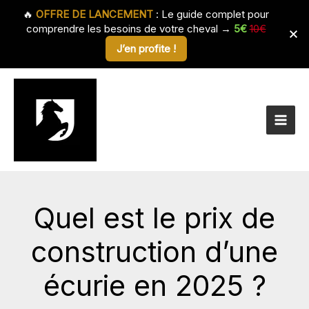
🔥
OFFRE DE LANCEMENT
: Le guide complet pour
comprendre les besoins de votre cheval →
5€
10€
J’en profite !
Aller
au
contenu
Quel est le prix de
construction d’une
écurie en 2025 ?