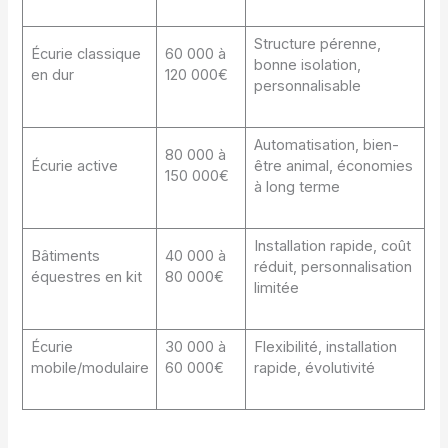
Structure pérenne,
Écurie classique
60 000 à
bonne isolation,
en dur
120 000€
personnalisable
Automatisation, bien-
80 000 à
Écurie active
être animal, économies
150 000€
à long terme
Installation rapide, coût
Bâtiments
40 000 à
réduit, personnalisation
équestres en kit
80 000€
limitée
Écurie
30 000 à
Flexibilité, installation
mobile/modulaire
60 000€
rapide, évolutivité