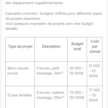
des équipements supplémentaires.
Exemples concrets : budgets chiffrés pour différents types
de projets équestres
Voici quelques exemples de projets avec leur budget
détaillé :
Coût
Budget
Type de projet
Description
par
total
cheval
15 000
Micro-écurie
2 boxes, petit
30 000 –
– 25
privée
stockage, 50m²
50 000€
000€
17 500
4 boxes, sellerie,
70 000 –
Écurie familiale
– 30
stockage, 120m²
120 000€
000€