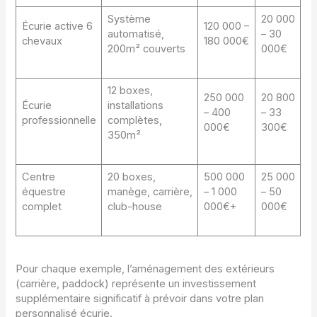
Système
20 000
Écurie active 6
120 000 –
automatisé,
– 30
chevaux
180 000€
200m² couverts
000€
12 boxes,
250 000
20 800
Écurie
installations
– 400
– 33
professionnelle
complètes,
000€
300€
350m²
Centre
20 boxes,
500 000
25 000
équestre
manège, carrière,
– 1 000
– 50
complet
club-house
000€+
000€
Pour chaque exemple, l’aménagement des extérieurs
(carrière, paddock) représente un investissement
supplémentaire significatif à prévoir dans votre plan
personnalisé écurie.