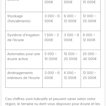
000€
000€
15 000€
Stockage
3 000 – 6
6 000 –
12 000 –
(foin/aliments)
000€
12 000€
25 000€
Système d’irrigation
1 500 – 3
3 000 – 6
6 000 –
de l’écurie
000€
000€
12 000€
Automates pour une
5 000 –
10 000 –
20 000 –
écurie active
10 000€
20 000€
40 000€
Aménagements
3 000 – 6
6 000 –
12 000 –
intérieurs de l’écurie
000€
12 000€
25 000€
Ces chiffres sont indicatifs et peuvent varier selon votre
région, le terraine nu dont vous disposez pour écurie et les