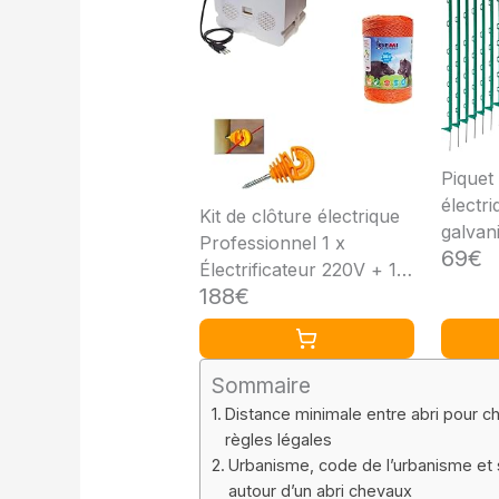
Piquet
électr
Kit de clôture électrique
galvan
Professionnel 1 x
69€
robust
Électrificateur 220V + 1 x
pied et
188€
Fil 500 M 6 Mm² + 100
corde 
pcs isolateurs pour
stable
poteaux en bois -
Clôture Électrique Pour
Sommaire
Sangliers Vaches
Distance minimale entre abri pour ch
Chevaux Cerfs Porcs-
règles légales
épics
Urbanisme, code de l’urbanisme et 
autour d’un abri chevaux