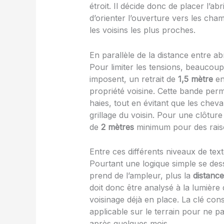
étroit. Il décide donc de placer l’ab
d’orienter l’ouverture vers les cham
les voisins les plus proches.
En parallèle de la distance entre ab
Pour limiter les tensions, beauc
imposent, un retrait de
1,5 mètre
ent
propriété voisine. Cette bande perme
haies, tout en évitant que les che
grillage du voisin. Pour une clôtur
de
2 mètres
minimum pour des raiso
Entre ces différents niveaux de text
Pourtant une logique simple se dessin
prend de l’ampleur, plus la
distanc
doit donc être analysé à la lumière de
voisinage déjà en place. La clé consi
applicable sur le terrain pour ne pa
après quelques mois.