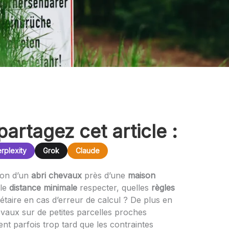
partagez cet article :
rplexity
Grok
Claude
tion d’un
abri chevaux
près d’une
maison
lle
distance minimale
respecter, quelles
règles
étaire en cas d’erreur de calcul ? De plus en
evaux sur de petites parcelles proches
ent parfois trop tard que les contraintes