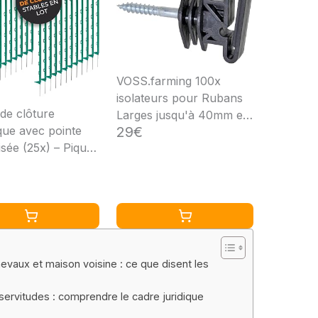
VOSS.farming 100x
isolateurs pour Rubans
 de clôture
Larges jusqu'à 40mm et
29€
ique avec pointe
Cordes de 6mm, Filetage
isée (25x) – Piquet
pour Bois, pour clôture
e avec repose-
électrique
 8 œillets pour fil,
et ruban – Poteau
 pour pâturage
evaux et maison voisine : ce que disent les
servitudes : comprendre le cadre juridique