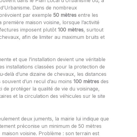
ouvent dans le Plan Local d’Urbanisme ou, à
l d’Urbanisme. Dans de nombreux
s prévoient par exemple
50 mètres
entre les
 première maison voisine, lorsque l’activité
réfectures imposent plutôt
100 mètres
, surtout
chevaux, afin de limiter au maximum bruits et
e et que l’installation devient une véritable
les installations classées pour la protection de
u-delà d’une dizaine de chevaux, les distances
ès souvent d’un recul d’au moins
100 mètres
des
ici de protéger la qualité de vie du voisinage,
aires et la circulation des véhicules sur le site
ulement deux juments, la mairie lui indique que
artement préconise un minimum de 50 mètres
e maison voisine. Problème : son terrain est