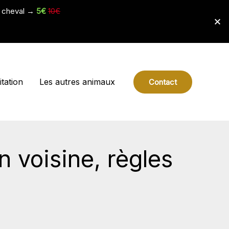
e cheval →
5€
10€
tation
Les autres animaux
Contact
 voisine, règles