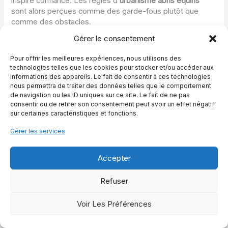
inspire confiance. Les règles d’
urbanisme abris équins
sont alors perçues comme des garde-fous plutôt que
comme des obstacles.
Gérer le consentement
On peut considérer que ce qui fait la réussite d’un projet,
ce n’est pas seulement l’autorisation obtenue, mais la
Pour offrir les meilleures expériences, nous utilisons des
manière dont l’abri s’inscrit dans la vie quotidienne du
technologies telles que les cookies pour stocker et/ou accéder aux
cheval. C’est ce regard global qui permet de passer
informations des appareils. Le fait de consentir à ces technologies
nous permettra de traiter des données telles que le comportement
sereinement du plan à la réalité.
de navigation ou les ID uniques sur ce site. Le fait de ne pas
consentir ou de retirer son consentement peut avoir un effet négatif
FAQ
sur certaines caractéristiques et fonctions.
Un abri naturel avec des arbres suffit-il pour respecter la loi
?
Gérer les services
La loi impose que les chevaux gardés en plein air puissent
se protéger des intempéries et des variations climatiques
Accepter
importantes. Des arbres et des haies peuvent améliorer le
confort, mais ils ne suffisent pas toujours à répondre à
Refuser
cette exigence, surtout en cas de pluie battante ou de
vent fort. Les services vétérinaires apprécient la situation
Voir Les Préférences
au cas par cas, mais un abri construit, ouvert et
suffisamment profond reste généralement la solution la
plus sûre pour être en conformité avec la législation sur les