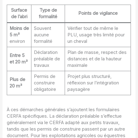
Surface
Type de
Points de vigilance
de l’abri
formalité
Moins de
Souvent
Vérifier tout de même le
5 m²
aucune
PLU, usage très limité pour
environ
formalité
un cheval
Déclaration
Plan de masse, respect des
Entre 5
préalable de
distances et de la hauteur
et 20 m²
travaux
maximale
Permis de
Projet plus structuré,
Plus de
construire
réflexion sur l’intégration
20 m²
obligatoire
paysagère
À ces démarches générales s’ajoutent les formulaires
CERFA spécifiques. La déclaration préalable s’effectue
généralement via le CERFA adapté aux petits travaux,
tandis que les permis de construire passent par un autre
document. Pour les exploitations agricoles ou équestres