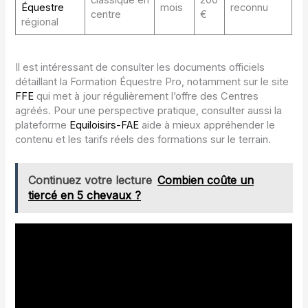
classique en
200
Équestre
mois
reconnu
centre
€
régional
Il est intéressant de consulter les documents officiels
détaillant la Formation Équestre Pro, notamment sur le site
FFE
qui met à jour régulièrement l’offre des Centres
agréés. Pour une perspective pratique, consulter aussi la
plateforme
Equiloisirs-FAE
aide à mieux appréhender le
contenu et les tarifs réels des formations sur le terrain.
Continuez votre lecture
Combien coûte un
tiercé en 5 chevaux ?