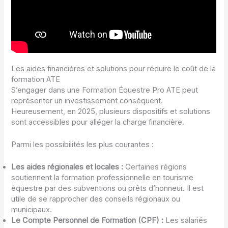
Les aides financières et solutions pour réduire le coût de la
formation ATE
S’engager dans une Formation Équestre Pro ATE peut
représenter un investissement conséquent.
Heureusement, en 2025, plusieurs dispositifs et solutions
sont accessibles pour alléger la charge financière.
Parmi les possibilités les plus courantes :
Les aides régionales et locales :
Certaines régions
soutiennent la formation professionnelle en tourisme
équestre par des subventions ou prêts d’honneur. Il est
utile de se rapprocher des conseils régionaux ou
municipaux.
Le Compte Personnel de Formation (CPF) :
Les salariés