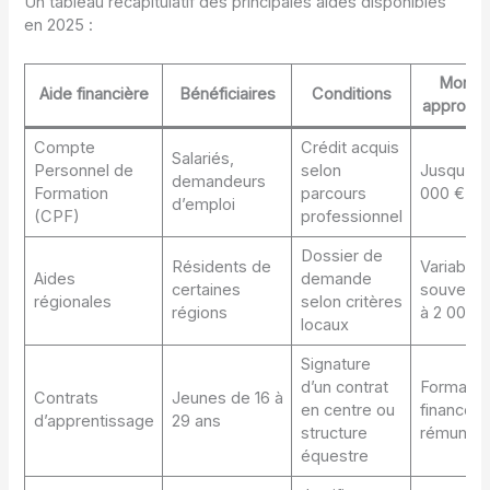
Un tableau récapitulatif des principales aides disponibles
en 2025 :
Monta
Aide financière
Bénéficiaires
Conditions
approxim
Compte
Crédit acquis
Salariés,
Personnel de
selon
Jusqu’à 1
demandeurs
Formation
parcours
000 €
d’emploi
(CPF)
professionnel
Dossier de
Résidents de
Variable,
Aides
demande
certaines
souvent 
régionales
selon critères
régions
à 2 000 
locaux
Signature
d’un contrat
Formatio
Contrats
Jeunes de 16 à
en centre ou
financée 
d’apprentissage
29 ans
structure
rémunéra
équestre