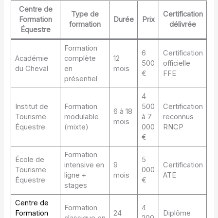
Centre de
Type de
Certification
Formation
Durée
Prix
formation
délivrée
Équestre
Formation
6
Certification
Académie
complète
12
500
officielle
du Cheval
en
mois
€
FFE
présentiel
4
Institut de
Formation
500
Certification
6 à 18
Tourisme
modulable
à 7
reconnus
mois
Équestre
(mixte)
000
RNCP
€
Formation
École de
5
intensive en
9
Certification
Tourisme
000
ligne +
mois
ATE
Équestre
€
stages
Centre de
Formation
4
Formation
24
Diplôme