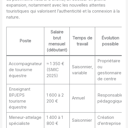
expansion, notamment avec les nouvelles attentes
touristiques qui valorisent l’authenticité et la connexion à la
nature.
Salaire
brut
Temps de
Évolution
Poste
mensuel
travail
possible
(débutant)
Propriétaire
Accompagnateur
≈ 1 350 €
Saisonnier,
ou
de tourisme
(SMIC
variable
gestionnaire
équestre
2025)
de centre
Enseignant
BPJEPS
1 600 à 2
Responsable
Annuel
tourisme
200 €
pédagogique
équestre
Meneur-attelage
1 400 à 1
Création
Saisonnier
spécialiste
800 €
d’entreprise