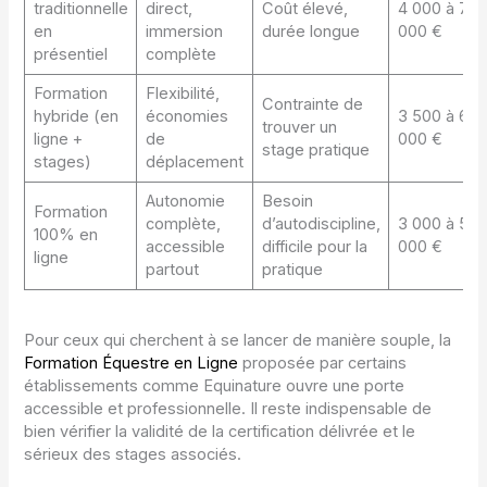
traditionnelle
direct,
Coût élevé,
4 000 à 7
en
immersion
durée longue
000 €
présentiel
complète
Formation
Flexibilité,
Contrainte de
hybride (en
économies
3 500 à 6
trouver un
ligne +
de
000 €
stage pratique
stages)
déplacement
Autonomie
Besoin
Formation
complète,
d’autodiscipline,
3 000 à 5
100% en
accessible
difficile pour la
000 €
ligne
partout
pratique
Pour ceux qui cherchent à se lancer de manière souple, la
Formation Équestre en Ligne
proposée par certains
établissements comme Equinature ouvre une porte
accessible et professionnelle. Il reste indispensable de
bien vérifier la validité de la certification délivrée et le
sérieux des stages associés.