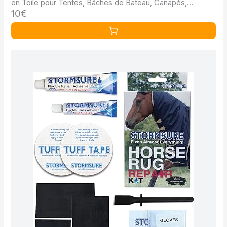
en Toile pour Tentes, Bâches de Bateau, Canapés,
10€
Chaises