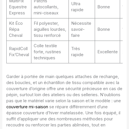
MultiFix
Patchs
Ultra
Equestre
autocollants,
Bonne
19 
rapide
Express
mini-ciseaux
Kit Éco
Fil polyester,
Nécessite
Répa
aiguilles lourdes,
savoir-
Bonne
11 
Cheval
tissu renforcé
faire
Colle textile
RapidColl
Très
forte, rustines
Excellente
22 
Fix’Cheval
rapide
techniques
Garder à portée de main quelques attaches de rechange,
des boucles, et un échantillon de tissu compatible avec la
couverture d’origine offre une sécurité précieuse en cas de
pépin, surtout loin des ateliers ou des selleries. N’oublions
pas que le matériel varie selon la saison et le modèle : une
couverture mi-saison
se répare différemment d’une
épaisse couverture d’hiver matelassée. Une fois équipé, il
suffit d’appliquer une des nombreuses méthodes pour
recoudre ou renforcer les parties abîmées, tout en