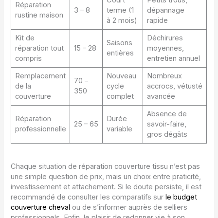
Court
Petits trous,
Réparation
3 – 8
terme (1
dépannage
rustine maison
à 2 mois)
rapide
Kit de
Déchirures
Saisons
réparation tout
15 – 28
moyennes,
entières
compris
entretien annuel
Remplacement
Nouveau
Nombreux
70 –
de la
cycle
accrocs, vétusté
350
couverture
complet
avancée
Absence de
Réparation
Durée
25 – 65
savoir-faire,
professionnelle
variable
gros dégâts
Chaque situation de réparation couverture tissu n’est pas
une simple question de prix, mais un choix entre praticité,
investissement et attachement. Si le doute persiste, il est
recommandé de consulter les comparatifs sur
le budget
couverture cheval
ou de s’informer auprès de selliers
professionnels. Enfin, le plaisir de redonner vie à son