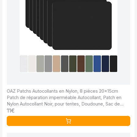
OAZ Patchs Autocollants en Nylon, 8 pièces 20x15cm
Patch de réparation imperméable Autocollant, Patch en
Nylon Autocollant Noir, pour tentes, Doudoune, Sac de
11€
Couchage, Sac à Main