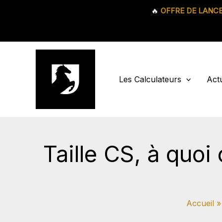
🔥
OFFRE DE LANC
Aller
au
contenu
Les Calculateurs
Actu
Taille CS, à quoi
Accueil