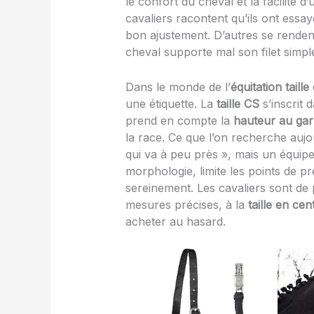
le confort du cheval et la facilité d’u
cavaliers racontent qu’ils ont essayé
bon ajustement. D’autres se renden
cheval supporte mal son filet simpl
Dans le monde de l’
équitation taille
une étiquette. La
taille CS
s’inscrit 
prend en compte la
hauteur au gar
la race. Ce que l’on recherche aujo
qui va à peu près », mais un équip
morphologie, limite les points de pr
sereinement. Les cavaliers sont de
mesures précises, à la
taille en cen
acheter au hasard.