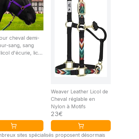
pour cheval demi-
pur-sang, sang
licol d'écurie, licol
urage, réglable en
its sur la sangle
ton et le cou, sûr
stant (Lila, pur-
Cob))
Weaver Leather Licol de
Cheval réglable en
Nylon à Motifs
23€
reux sites spécialisés proposent désormais