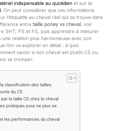
tériel indispensable au quotidien
et sur la
l
. On peut considérer que ces informations
 sur l’étiquette au cheval réel qui se trouve dans
ifférence entre
taille poney vs cheval
, voir
tre SHT, PS et FS, puis apprendre à mesurer
à une relation plus harmonieuse avec son
l’on va explorer en détail : à quoi
omment savoir si son cheval est plutôt CS ou
ans se tromper.
a classification des tailles
 porte du CS
r la taille CS chez le cheval
ères pratiques pour ne plus se
t et les performances du cheval