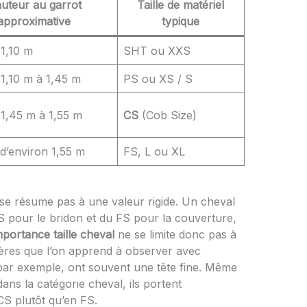
uteur au garrot
Taille de matériel
approximative
typique
 1,10 m
SHT ou XXS
1,10 m à 1,45 m
PS ou XS / S
 1,45 m à 1,55 m
CS
(Cob Size)
 d’environ 1,55 m
FS, L ou XL
se résume pas à une valeur rigide. Un cheval
S pour le bridon et du FS pour la couverture,
mportance taille cheval
ne se limite donc pas à
itères que l’on apprend à observer avec
par exemple, ont souvent une tête fine. Même
ans la catégorie cheval, ils portent
CS plutôt qu’en FS.