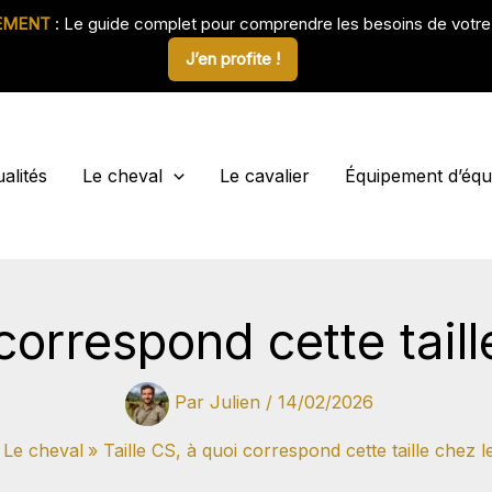
EMENT
: Le guide complet pour comprendre les besoins de votr
J’en profite !
alités
Le cheval
Le cavalier
Équipement d’équi
 correspond cette taill
Par
Julien
/
14/02/2026
Le cheval
Taille CS, à quoi correspond cette taille chez l