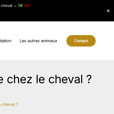
e cheval →
5€
10€
tation
Les autres animaux
Contact
e chez le cheval ?
e cheval ?