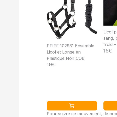
Licol 
sang, 
froid – 
PFIFF 102931 Ensemble
15€
de pât
Licol et Longe en
2 endro
Plastique Noir COB
de men
19€
et rési
sang (
Pour suivre ce mouvement, de nomb